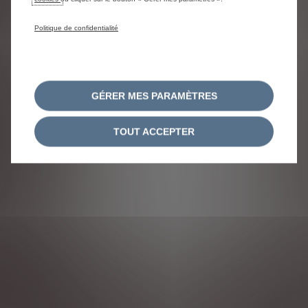
consommations énergétiques.
Politique de confidentialité
NOUS SUIVRE
GÉRER MES PARAMÈTRES
TOUT ACCEPTER