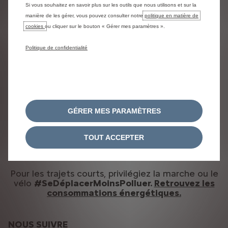
Si vous souhaitez en savoir plus sur les outils que nous utilisons et sur la
Learn more
manière de les gérer, vous pouvez consulter notre
politique en matière de
cookies
ou cliquer sur le bouton « Gérer mes paramètres ».
Politique de confidentialité
DÉCLARATION DE CONFIDENTIALITÉ
MENTIONS LÉGALES
CONDITIONS GÉNÉRALES DE VENTE
POLITIQUE DES COOKIES
CONSENTEMENT COOKIES
LOI AGEC
DÉCLARATION D'ACCESSIBILITÉ
EU DATA ACT
GÉRER MES PARAMÈTRES
ME RÉTRACTER DU CONTRAT ICI (AUTRES VÉHICULES)
ME RÉTRACTER DU CONTRAT ICI (AMI)
TOUT ACCEPTER
Citroën 2026
Pour les trajets courts, privilégiez la marche ou le
vélo
#SeDéplacerMoinsPolluer.
Retrouvez les
consommations énergétiques.
NOUS SUIVRE