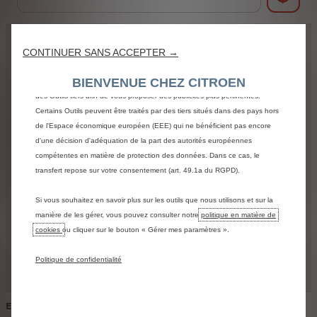
de vous garantir la meilleure expérience possible sur notre site web. Ils nous
permettent de vous fournir des fonctionnalités essentielles telles que la
sécurité, la gestion du réseau et l’accessibilité. Les Outils améliorent la
CONTINUER SANS ACCEPTER →
85
convivialité et les performances grâce à diverses fonctionnalités telles que la
reconnaissance de la langue et les résultats de recherche, et améliorent
62
BIENVENUE CHEZ CITROEN
58
ainsi ce que nous vous proposons. Notre site web peut également utiliser
376
81
62
des Outils tiers afin de vous proposer des publicités plus pertinentes.
8
Certains Outils peuvent être traités par des tiers situés dans des pays hors
165
3
74
de l'Espace économique européen (EEE) qui ne bénéficient pas encore
107
20
d'une décision d'adéquation de la part des autorités européennes
93
compétentes en matière de protection des données. Dans ce cas, le
122
137
transfert repose sur votre consentement (art. 49.1a du RGPD).
138
118
96
Si vous souhaitez en savoir plus sur les outils que nous utilisons et sur la
27
manière de les gérer, vous pouvez consulter notre
politique en matière de
cookies
ou cliquer sur le bouton « Gérer mes paramètres ».
6
Politique de confidentialité
En utilisant Google Maps, vous êtes soumis, en tant