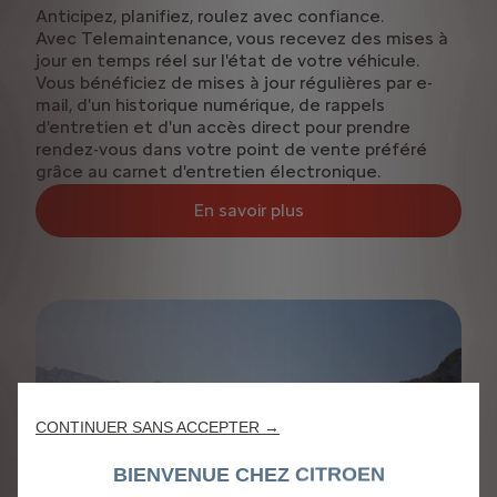
Anticipez, planifiez, roulez avec confiance.
Avec Telemaintenance, vous recevez des mises à
jour en temps réel sur l'état de votre véhicule.
Vous bénéficiez de mises à jour régulières par e-
mail, d'un historique numérique, de rappels
d'entretien et d'un accès direct pour prendre
rendez-vous dans votre point de vente préféré
grâce au carnet d'entretien électronique.
En savoir plus
CONTINUER SANS ACCEPTER →
BIENVENUE CHEZ CITROEN