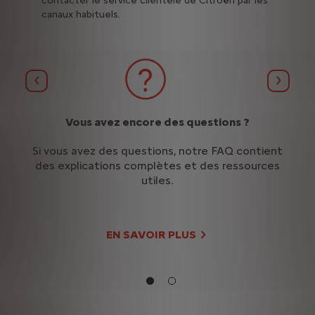
contacter le service clientèle de Citroën par les
canaux habituels.
Précédent
Suivan
par
Vous avez encore des questions ?
Maî
Si vous avez des questions, notre FAQ contient
nce
des explications complètes et des ressources
Dé
ices
utiles.
dis
erez
con
es.
le
EN SAVOIR PLUS