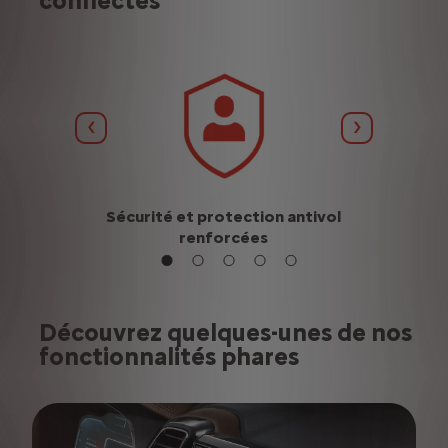
connectés
Précédent
Suivant
lusieurs
Sécurité et protection antivol
Plus de 
ment
renforcées
Découvrez quelques-unes de nos
fonctionnalités phares