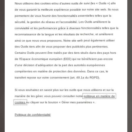
Nous utilisons des cookies et/ou d’autres outils de suivi (les « Outils ») afin
de vous garantir la meilleure expérience possible sur notre site web. Ils nous
permettent de vous fournir des fonctionnalités essentielles telles que la
sécurité, la gestion du réseau et l’accessibilité. Les Outils améliorent la
convivialité et les performances grâce à diverses fonctionnalités telles que la
reconnaissance de la langue et les résultats de recherche, et améliorent
Assistance et sécurité
ainsi ce que nous vous proposons. Notre site web peut également utiliser
Une vigilance constante, même à distance.
des Outils tiers afin de vous proposer des publicités plus pertinentes.
Nos services Alarme + SOS et assistance
connectés renforcent la sécurité des conducteurs
Certains Outils peuvent être traités par des tiers situés dans des pays hors
et des passagers. Suivi du véhicule, assistance en
de l'Espace économique européen (EEE) qui ne bénéficient pas encore
cas de vol, alertes en cas d'intrusion ou d'incident :
d'une décision d'adéquation de la part des autorités européennes
vous restez maître de votre tranquillité.
compétentes en matière de protection des données. Dans ce cas, le
transfert repose sur votre consentement (art. 49.1a du RGPD).
En savoir plus
Si vous souhaitez en savoir plus sur les outils que nous utilisons et sur la
manière de les gérer, vous pouvez consulter notre
politique en matière de
cookies
ou cliquer sur le bouton « Gérer mes paramètres ».
Téléchargez nos applis
Politique de confidentialité