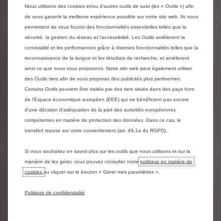
Nous utilisons des cookies et/ou d’autres outils de suivi (les « Outils ») afin
de vous garantir la meilleure expérience possible sur notre site web. Ils nous
permettent de vous fournir des fonctionnalités essentielles telles que la
sécurité, la gestion du réseau et l’accessibilité. Les Outils améliorent la
Vous possédez un véhicule immatriculé en France que
convivialité et les performances grâce à diverses fonctionnalités telles que la
vous souhaitez transformer ou qui a été transformé ou
reconnaissance de la langue et les résultats de recherche, et améliorent
aménagé par un carrossier.
ainsi ce que nous vous proposons. Notre site web peut également utiliser
Au passage à la DRIEE ou DREAL (ex-service des mines)
des Outils tiers afin de vous proposer des publicités plus pertinentes.
pour une réception à titre isolé, il vous est demandé
Certains Outils peuvent être traités par des tiers situés dans des pays hors
l'autorisation de transformation écrite de Citroën et
de l'Espace économique européen (EEE) qui ne bénéficient pas encore
le spécimen du certificat de conformité ou de notice
d'une décision d'adéquation de la part des autorités européennes
descriptive "barré rouge" du véhicule de base (hors
compétentes en matière de protection des données. Dans ce cas, le
modifications).
transfert repose sur votre consentement (art. 49.1a du RGPD).
Citroën se réserve le droit de délivrer l'autorisation de
transformation ou non. Il est donc conseillé de soumettre
Si vous souhaitez en savoir plus sur les outils que nous utilisons et sur la
votre projet de transformation à Citroën avant de
manière de les gérer, vous pouvez consulter notre
politique en matière de
l'effectuer. Attention, ces document ne permettent pas
cookies
ou cliquer sur le bouton « Gérer mes paramètres ».
l'immatriculation du véhicule en préfecture mais la
réception à titre isolé.
Politique de confidentialité