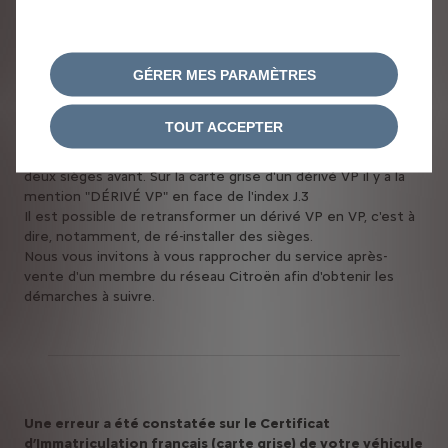
Vous souhaitez transformer un véhicule entreprise
GÉRER MES PARAMÈTRES
dérivé VP immatriculé en France en VP. Un "dérivé VP"
est un véhicule dérivé d'un véhicule particulier (= VP).
Cela signifie que c'est un véhicule normal, comme une C3,
TOUT ACCEPTER
sur lequel on a fait des modifications. Bien souvent les
sièges arrières sont supprimés il reste alors seulement les
deux sièges avant. Sur la carte grise d'un dérivé VP il y a la
mention "DÉRIVÉ VP" en face de l'index J.3
Il est possible de retransformer un dérivé VP en VP, c'est à
dire, notamment, de ré-installer des sièges.
Nous vous invitons à vous rapprocher du service après-
vente d'un membre du réseau Citroën afin d'obtenir les
démarches à suivre.
Une erreur a été constatée sur le Certificat
d’Immatriculation français (carte grise) de votre véhicule