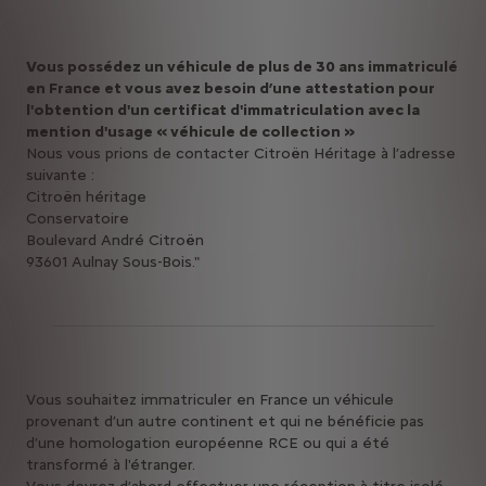
Vous possédez un véhicule de plus de 30 ans immatriculé
en France et vous avez besoin d’une attestation pour
l'obtention d'un certificat d'immatriculation avec la
mention d'usage « véhicule de collection »
Nous vous prions de contacter Citroën Héritage à l’adresse
suivante :
Citroën héritage
Conservatoire
Boulevard André Citroën
93601 Aulnay Sous-Bois."
Vous souhaitez immatriculer en France un véhicule
provenant d’un autre continent et qui ne bénéficie pas
d’une homologation européenne RCE ou qui a été
transformé à l'étranger.