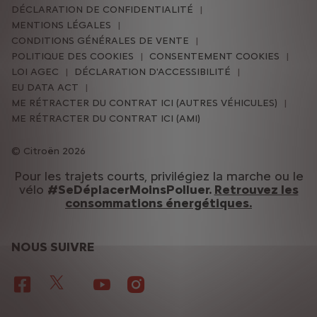
DÉCLARATION DE CONFIDENTIALITÉ
MENTIONS LÉGALES
CONDITIONS GÉNÉRALES DE VENTE
POLITIQUE DES COOKIES
CONSENTEMENT COOKIES
LOI AGEC
DÉCLARATION D'ACCESSIBILITÉ
EU DATA ACT
ME RÉTRACTER DU CONTRAT ICI (AUTRES VÉHICULES)
ME RÉTRACTER DU CONTRAT ICI (AMI)
Citroën 2026
Pour les trajets courts, privilégiez la marche ou le
vélo
#SeDéplacerMoinsPolluer.
Retrouvez les
consommations énergétiques.
NOUS SUIVRE