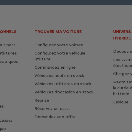
IONNELS
TROUVER MA VOITURE
UNIVERS
HYBRIDE
Business
Configurez votre voiture
Découvrez
ilitaires
Configurez votre véhicule
utilitaire
Les avan
lectriques
électriqu
Commandez en ligne
Chargez v
Véhicules neufs en stock
Maximise
Véhicules utilitaires en stock
la durée 
Véhicules d'occasion en stock
batterie
Reprise
Lexique
es
Réservez un essai
Demandez une offre
Leasys
que