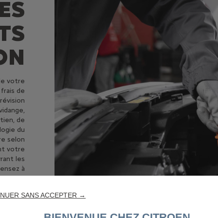
ES
TS
ON
de votre
frais de
révision
vidange,
tien, de
logie du
re selon
nt votre
rant les
pensez à
 être un
éhicule.
NUER SANS ACCEPTER →
BIENVENUE CHEZ CITROEN