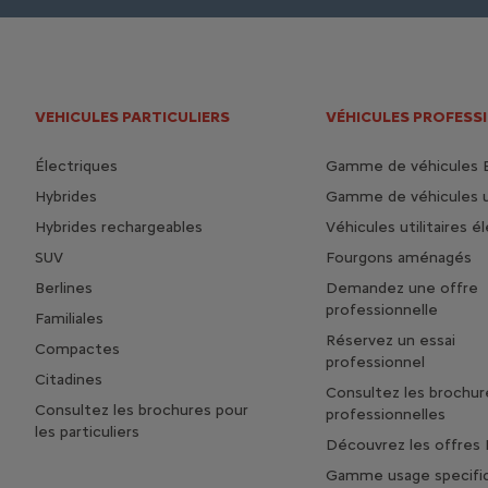
VEHICULES PARTICULIERS
VÉHICULES PROFESS
Électriques
Gamme de véhicules 
Hybrides
Gamme de véhicules ut
Hybrides rechargeables
Véhicules utilitaires é
SUV
Fourgons aménagés
Berlines
Demandez une offre
professionnelle
Familiales
Réservez un essai
Compactes
professionnel
Citadines
Consultez les brochur
Consultez les brochures pour
professionnelles
les particuliers
Découvrez les offres 
Gamme usage specifi