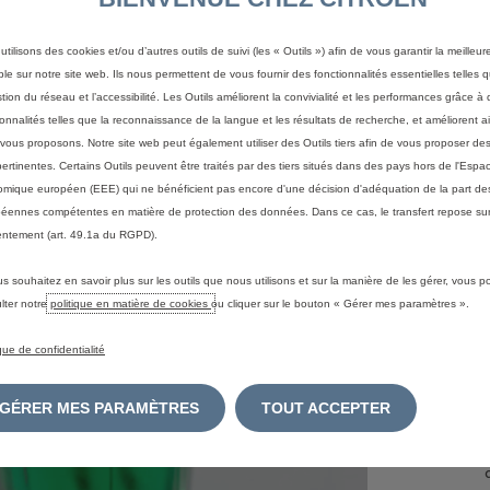
utilisons des cookies et/ou d’autres outils de suivi (les « Outils ») afin de vous garantir la meilleu
ble sur notre site web. Ils nous permettent de vous fournir des fonctionnalités essentielles telles q
stion du réseau et l’accessibilité. Les Outils améliorent la convivialité et les performances grâce à 
ionnalités telles que la reconnaissance de la langue et les résultats de recherche, et améliorent a
vous proposons. Notre site web peut également utiliser des Outils tiers afin de vous proposer des
pertinentes. Certains Outils peuvent être traités par des tiers situés dans des pays hors de l'Espa
mique européen (EEE) qui ne bénéficient pas encore d'une décision d'adéquation de la part des
éennes compétentes en matière de protection des données. Dans ce cas, le transfert repose sur
ntement (art. 49.1a du RGPD).
us souhaitez en savoir plus sur les outils que nous utilisons et sur la manière de les gérer, vous 
lter notre
politique en matière de cookies
ou cliquer sur le bouton « Gérer mes paramètres ».
ique de confidentialité
GÉRER MES PARAMÈTRES
TOUT ACCEPTER