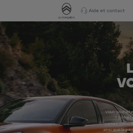
Aide et contact
V
Vous souhaite
? Entrete
carnet d'entre
ainsi que la pé