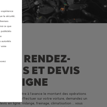
re expérience
ue la sécurité,
diverses
insi ce que
 publicités
ce
 autorités
 votre
VOS RENDEZ-
pouvez
VOUS ET DEVIS
EN LIGNE
Afin de connaître à l'avance le montant des opérations
d'entretien à effectuer sur votre voiture, demandez un
devis en ligne. Vidange, freinage, climatisation ... vous