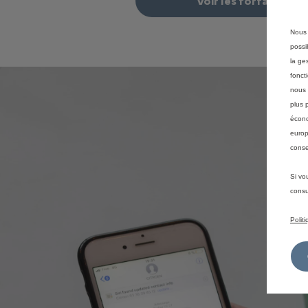
Voir les forfaits
Nous 
possi
la ge
fonct
nous 
plus 
écono
europ
conse
Si vo
consu
Polit