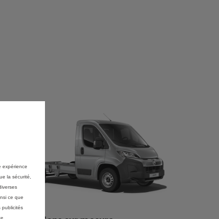
re expérience
ue la sécurité,
diverses
insi ce que
 publicités
ce