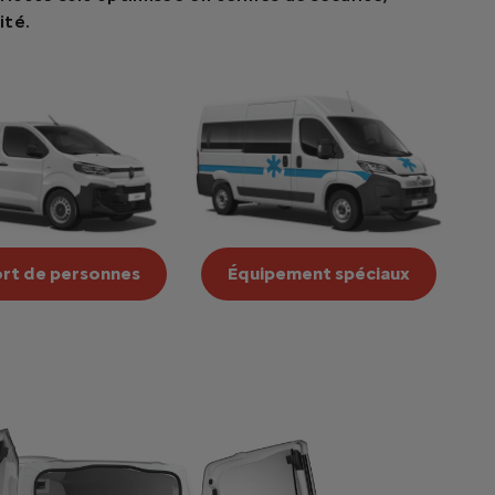
ité.
rt de personnes
Équipement spéciaux