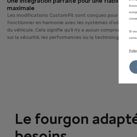
Une intégration parfaite pour une fiabilité
écono
maximale
europ
Les modifications CustomFit sont conçues pour
conse
fonctionner en harmonie avec les systèmes d'origine
du véhicule. Cela signifie qu'il n'y a aucun compromis
Si vo
sur la sécurité, les performances ou la technologie.
consu
Polit
Le fourgon adapté
besoins