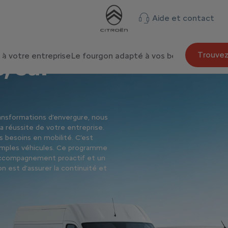
Aide et contact
Trouvez
à votre entreprise
Le fourgon adapté à vos besoins
Personna
, sur
ansformations d’envergure, nous
a réussite de votre entreprise.
besoins en mobilité. C’est
simples véhicules. Ce programme
accompagnement proactif et un
n est d’assurer la continuité et