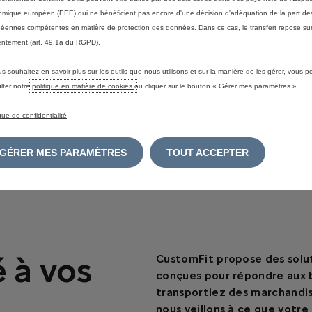
mique européen (EEE) qui ne bénéficient pas encore d'une décision d'adéquation de la part des
Une qualité et une sécurité dignes de
éennes compétentes en matière de protection des données. Dans ce cas, le transfert repose sur
ntement (art. 49.1a du RGPD).
confiance
Les transformations CustomFit répondent à des
us souhaitez en savoir plus sur les outils que nous utilisons et sur la manière de les gérer, vous 
normes strictes de qualité et de sécurité,
lter notre
politique en matière de cookies
ou cliquer sur le bouton « Gérer mes paramètres ».
garantissant une durabilité à long terme et une
tranquillité d'esprit. Avec un réseau mondial de plus
ique de confidentialité
de 400 partenaires certifiés, le programme offre
également une personnalisation rapide et évolutive.
GÉRER MES PARAMÈTRES
TOUT ACCEPTER
 à vos
CustomFit propose des solut
conçues pour répondre aux b
transportiez des marchandis
nous veillons à ce que votre