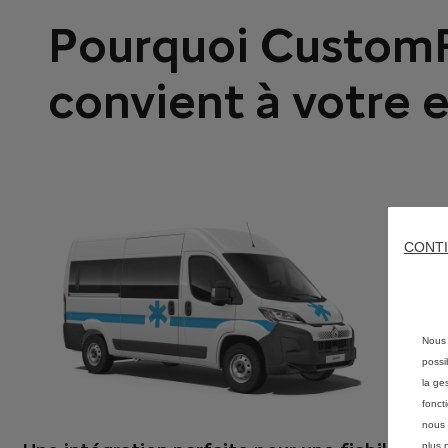
Pourquoi CustomF
convient à votre 
CONTI
Nous 
possi
la ge
fonct
nous 
plus 