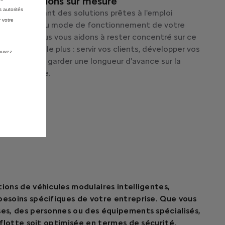
Des solutions sur mesure
 autorités
En fournissant des solutions prêtes à l'emploi
 votre
adaptées au mode de fonctionnement de votre
activité, nous vous aidons à rester concentré sur ce
qui compte le plus : servir vos clients, développer vos
pouvez
activités et garder une longueur d'avance sur la
concurrence.
ions de véhicules modulaires intelligentes,
esoins spécifiques de votre entreprise. Que vous
es, des personnes ou des équipements spécialisés,
 flotte soit optimisée en termes de sécurité,