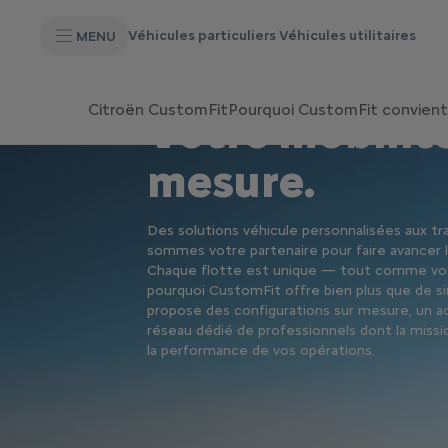
S
k
Véhicules particuliers
Véhicules utilitaires
MENU
i
p
t
S
o
k
C
Citroën CustomFit
Pourquoi CustomFit convient 
i
Votre mobilité
o
p
n
t
t
o
mesure.
e
N
n
a
t
v
T
i
Des solutions véhicule personnalisées aux tr
e
g
x
sommes votre partenaire pour faire avancer l
a
t
Chaque flotte est unique — tout comme vos 
t
i
pourquoi CustomFit offre bien plus que de 
o
propose des configurations sur mesure, un 
n
réseau dédié de professionnels dont la missio
t
la performance de vos opérations.
e
x
t