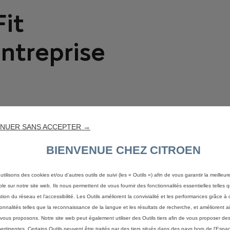
it
entreprise
NUER SANS ACCEPTER →
BIENVENUE CHEZ CITROEN
utilisons des cookies et/ou d’autres outils de suivi (les « Outils ») afin de vous garantir la meilleu
ble sur notre site web. Ils nous permettent de vous fournir des fonctionnalités essentielles telles q
stion du réseau et l’accessibilité. Les Outils améliorent la convivialité et les performances grâce à 
ionnalités telles que la reconnaissance de la langue et les résultats de recherche, et améliorent a
vous proposons. Notre site web peut également utiliser des Outils tiers afin de vous proposer des
pertinentes. Certains Outils peuvent être traités par des tiers situés dans des pays hors de l'Espa