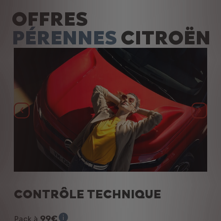
OFFRES
PÉRENNES
CITROËN
Précédent
Suiva
CONTRÔLE TECHNIQUE
R
B
99€
Pack à
Pour