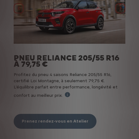
Précédent
Suivant
UE
PNEU RELIANCE 205/55 R16
EX
À 79,75 €
e à
Des pn
Profitez du pneu 4 saisons Reliance 205/55 R16,
l'expe
certifié Loi Montagne, à seulement 79,75 €.
L'équilibre parfait entre performance, longévité et
confort au meilleur prix.
Pr
Offre non cumulable, réservée au
Prenez rendez-vous en Atelier