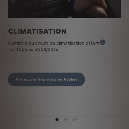
CLIMATISATION
A
Contrôle du circuit de climatisation offert
-20
vée aux particuliers et professionnels hors loueurs et flott
Offre non cumu
Du 01/05 au 31/08/2026.
Du 
Prenez rendez-vous en Atelier