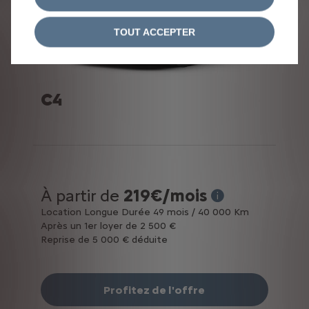
TOUT ACCEPTER
C4
À partir de
219€/mois
* Exemple pour une 
Location Longue Durée 49 mois / 40 000 Km
Après un 1er loyer de 2 500 €
Reprise de 5 000 € déduite
Profitez de l'offre