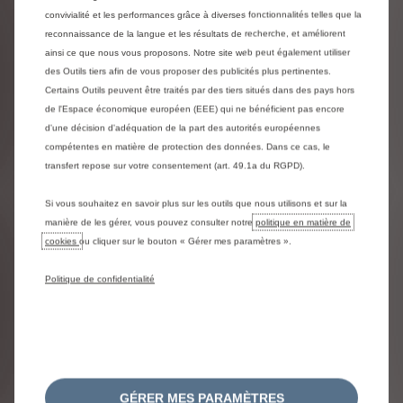
Prime CEE** de 3 600 € déduite
convivialité et les performances grâce à diverses fonctionnalités telles que la
Reprise de 4 000 € déduite
reconnaissance de la langue et les résultats de recherche, et améliorent
ainsi ce que nous vous proposons. Notre site web peut également utiliser
des Outils tiers afin de vous proposer des publicités plus pertinentes.
Certains Outils peuvent être traités par des tiers situés dans des pays hors
Profitez de l'offre
de l'Espace économique européen (EEE) qui ne bénéficient pas encore
d'une décision d'adéquation de la part des autorités européennes
compétentes en matière de protection des données. Dans ce cas, le
transfert repose sur votre consentement (art. 49.1a du RGPD).
LES BERLINES
Si vous souhaitez en savoir plus sur les outils que nous utilisons et sur la
manière de les gérer, vous pouvez consulter notre
politique en matière de
cookies
ou cliquer sur le bouton « Gérer mes paramètres ».
Politique de confidentialité
GÉRER MES PARAMÈTRES