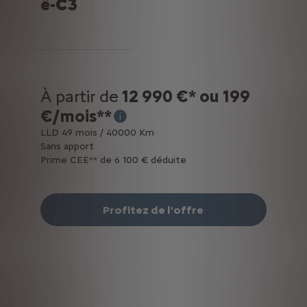
ë-C3
À partir de
12 990 €* ou 199
€/mois**
* Exemple pour l’achat d’une Citroën ë-C3 é
LLD 49 mois / 40000 Km
Sans apport
Prime CEE** de 6 100 € déduite
Profitez de l'offre