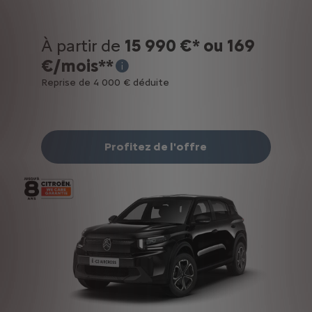
À partir de
15 990 €* ou 169
€/mois**
* Exemple pourl'achat d'un SUV Citroën C3 
Reprise de 4 000 € déduite
Profitez de l'offre