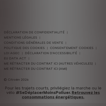
DÉCLARATION DE CONFIDENTIALITÉ
MENTIONS LÉGALES
CONDITIONS GÉNÉRALES DE VENTE
POLITIQUE DES COOKIES
CONSENTEMENT COOKIES
LOI AGEC
DÉCLARATION D'ACCESSIBILITÉ
EU DATA ACT
ME RÉTRACTER DU CONTRAT ICI (AUTRES VÉHICULES)
ME RÉTRACTER DU CONTRAT ICI (AMI)
Citroën 2026
Pour les trajets courts, privilégiez la marche ou le
vélo
#SeDéplacerMoinsPolluer.
Retrouvez les
consommations énergétiques.