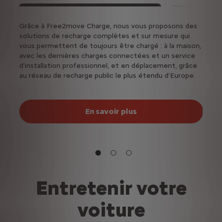
e ?
Grâce à Free2move Charge, nous vous proposons des
Passez
solutions de recharge complètes et sur mesure qui
élect
vous permettent de toujours être chargé : à la maison,
élect
avec les dernières charges connectées et un service
fonct
d'installation professionnel, et en déplacement, grâce
au réseau de recharge public le plus étendu d'Europe.
En savoir plus
Entretenir votre
voiture