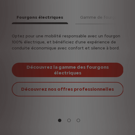
Fourgons électriques
Gamme de fourgons
Suiv
ën
Optez pour une mobilité responsable avec un fourgon
Vous 
s
100% électrique, et bénéficiez d'une expérience de
besoi
 pour
conduite économique avec confort et silence à bord.
parmi
Découvrez la gamme des fourgons
électriques
Découvrez nos offres professionnelles