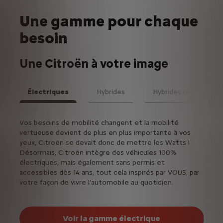
Une gamme pour chaque
besoin
Une Citroën à votre image
Électriques
Hybrides
Hybrides rechargeabl
Suiv
la
Vos besoins de mobilité changent et la mobilité
Les v
vertueuse devient de plus en plus importante à vos
moteu
yeux, Citroën se devait donc de mettre les Watts !
Désormais, Citroën intègre des véhicules 100%
électriques, mais également sans permis et
accessibles dès 14 ans, tout cela inspirés par VOUS, par
votre façon de vivre l’automobile au quotidien.
Voir la gamme électrique