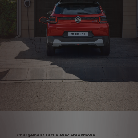
Chargement facile avec Free2move
Électrique o
Suiv