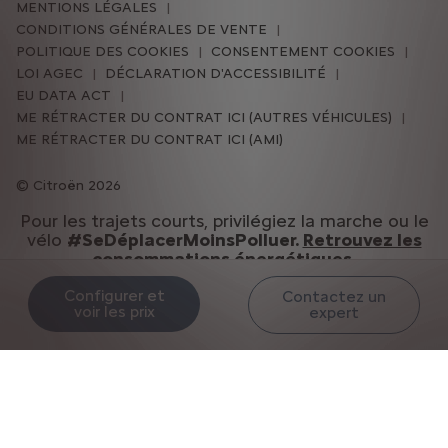
MENTIONS LÉGALES
CONDITIONS GÉNÉRALES DE VENTE
POLITIQUE DES COOKIES
CONSENTEMENT COOKIES
LOI AGEC
DÉCLARATION D'ACCESSIBILITÉ
EU DATA ACT
ME RÉTRACTER DU CONTRAT ICI (AUTRES VÉHICULES)
ME RÉTRACTER DU CONTRAT ICI (AMI)
Citroën 2026
Pour les trajets courts, privilégiez la marche ou le
vélo
#SeDéplacerMoinsPolluer.
Retrouvez les
consommations énergétiques.
Configurer et
Contactez un
voir les prix
expert
NOUS SUIVRE