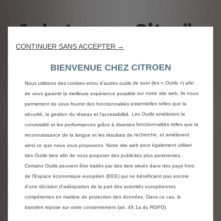
Acheter une Citroën
CONTINUER SANS ACCEPTER →
BIENVENUE CHEZ CITROEN
Nous utilisons des cookies et/ou d’autres outils de suivi (les « Outils ») afin
de vous garantir la meilleure expérience possible sur notre site web. Ils nous
permettent de vous fournir des fonctionnalités essentielles telles que la
Précédent
Suiva
sécurité, la gestion du réseau et l’accessibilité. Les Outils améliorent la
convivialité et les performances grâce à diverses fonctionnalités telles que la
reconnaissance de la langue et les résultats de recherche, et améliorent
ainsi ce que nous vous proposons. Notre site web peut également utiliser
des Outils tiers afin de vous proposer des publicités plus pertinentes.
Certains Outils peuvent être traités par des tiers situés dans des pays hors
Configurez & commandez votre
de l'Espace économique européen (EEE) qui ne bénéficient pas encore
d'une décision d'adéquation de la part des autorités européennes
Citroën
e
Tro
compétentes en matière de protection des données. Dans ce cas, le
transfert repose sur votre consentement (art. 49.1a du RGPD).
Sélectionnez, personnalisez et commandez votre Citroën