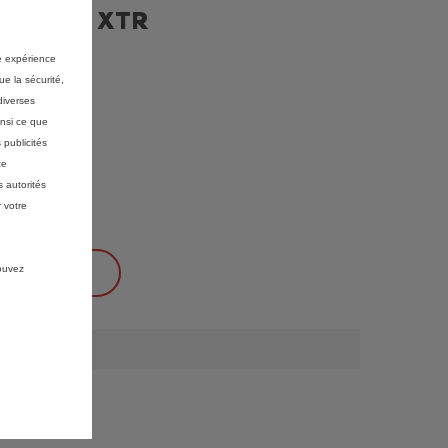
 Spéciale XTR
re expérience
HT/mois
ue la sécurité,
diverses
insi ce que
 000 km
(1)
 publicités
 € HT
ce
 autorités
FRE
 votre
pouvez
R LES PRIX