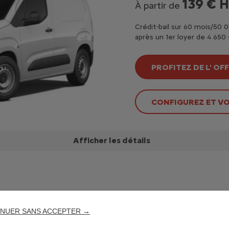
139 € 
À partir de
Crédit-bail sur 60 mois/50
après un 1er loyer de 4 650
PROFITEZ DE L' OF
CONFIGUREZ ET VOI
Afficher les détails
NUER SANS ACCEPTER →
Berlingo Van M 