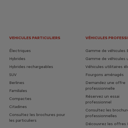
VEHICULES PARTICULIERS
VÉHICULES PROFESS
Électriques
Gamme de véhicules 
Hybrides
Gamme de véhicules ut
Hybrides rechargeables
Véhicules utilitaires é
SUV
Fourgons aménagés
Berlines
Demandez une offre
professionnelle
Familiales
Réservez un essai
Compactes
professionnel
Citadines
Consultez les brochur
Consultez les brochures pour
professionnelles
les particuliers
Découvrez les offres 