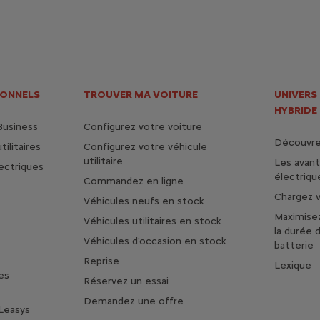
IONNELS
TROUVER MA VOITURE
UNIVERS
HYBRIDE
Business
Configurez votre voiture
Découvrez
ilitaires
Configurez votre véhicule
utilitaire
Les avan
lectriques
électriqu
Commandez en ligne
Chargez v
Véhicules neufs en stock
Maximise
Véhicules utilitaires en stock
la durée 
Véhicules d'occasion en stock
batterie
Reprise
Lexique
es
Réservez un essai
Demandez une offre
Leasys