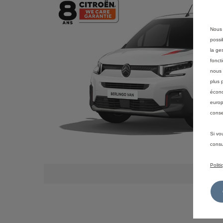
Nous 
possi
la ge
fonct
nous 
plus 
écono
europ
conse
Si vo
consu
Polit