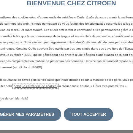
BIENVENUE CHEZ CITROEN
Manuelle Série
utilisons des cookies et/ou d’autres outils de suivi (les « Outils ») afin de vous garantir la meilleu
159 € 
ble sur notre site web. Ils nous permettent de vous fournir des fonctionnalités essentielles telles q
À partir de
stion du réseau et l’accessibilité. Les Outils améliorent la convivialité et les performances grâce à 
ionnalités telles que la reconnaissance de la langue et les résultats de recherche, et améliorent a
Crédit-bail sur 60 mois/50
vous proposons. Notre site web peut également utiliser des Outils tiers afin de vous proposer des
après un 1er loyer de 4 948
pertinentes. Certains Outils peuvent être traités par des tiers situés dans des pays hors de l'Espa
mique européen (EEE) qui ne bénéficient pas encore d'une décision d'adéquation de la part des
PROFITEZ DE L' OF
éennes compétentes en matière de protection des données. Dans ce cas, le transfert repose sur
ntement (art. 49.1a du RGPD).
us souhaitez en savoir plus sur les outils que nous utilisons et sur la manière de les gérer, vous 
CONFIGUREZ ET VOI
lter notre
politique en matière de cookies
ou cliquer sur le bouton « Gérer mes paramètres ».
ique de confidentialité
Afficher les détails
GÉRER MES PARAMÈTRES
TOUT ACCEPTER