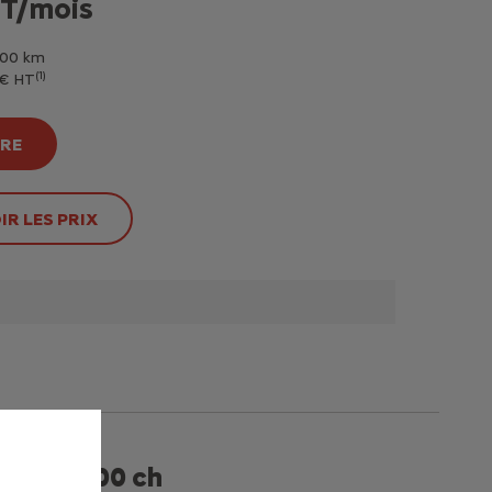
HT/mois
 000 km
(1)
 € HT
FRE
R LES PRIX
Diesel 100 ch