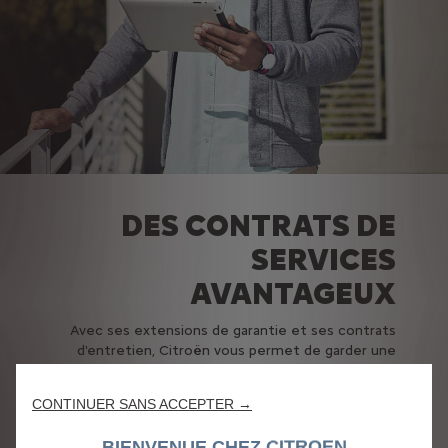
DES CONTRATS DE
SERVICES
AVANTAGEUX
Avec ses extensions de garantie et ses contrats
d'entretien, Citroën vous permet de garder une
voiture performante, fiable et sûre. Confier son
véhicule aux experts du réseau Citroën est une
CONTINUER SANS ACCEPTER →
garantie pour en profiter le plus longtemps
possible, dans les meilleures conditions. Disposez
BIENVENUE CHEZ CITROEN