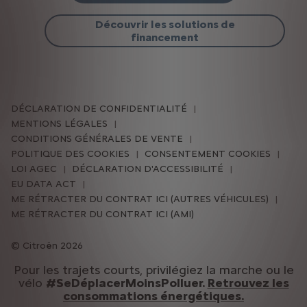
Découvrir les solutions de
financement
DÉCLARATION DE CONFIDENTIALITÉ
MENTIONS LÉGALES
CONDITIONS GÉNÉRALES DE VENTE
POLITIQUE DES COOKIES
CONSENTEMENT COOKIES
LOI AGEC
DÉCLARATION D'ACCESSIBILITÉ
EU DATA ACT
ME RÉTRACTER DU CONTRAT ICI (AUTRES VÉHICULES)
ME RÉTRACTER DU CONTRAT ICI (AMI)
Citroën 2026
Pour les trajets courts, privilégiez la marche ou le
vélo
#SeDéplacerMoinsPolluer.
Retrouvez les
consommations énergétiques.