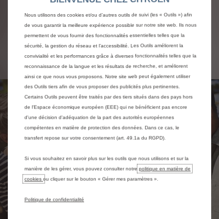
par ailleurs de nombreux avantages et de contrats
de services adaptés selon l'usage de votre voiture.
Nous utilisons des cookies et/ou d’autres outils de suivi (les « Outils ») afin
de vous garantir la meilleure expérience possible sur notre site web. Ils nous
permettent de vous fournir des fonctionnalités essentielles telles que la
Découvrir les contrats de service
sécurité, la gestion du réseau et l’accessibilité. Les Outils améliorent la
convivialité et les performances grâce à diverses fonctionnalités telles que la
reconnaissance de la langue et les résultats de recherche, et améliorent
ainsi ce que nous vous proposons. Notre site web peut également utiliser
des Outils tiers afin de vous proposer des publicités plus pertinentes.
Certains Outils peuvent être traités par des tiers situés dans des pays hors
de l'Espace économique européen (EEE) qui ne bénéficient pas encore
d'une décision d'adéquation de la part des autorités européennes
compétentes en matière de protection des données. Dans ce cas, le
transfert repose sur votre consentement (art. 49.1a du RGPD).
Si vous souhaitez en savoir plus sur les outils que nous utilisons et sur la
manière de les gérer, vous pouvez consulter notre
politique en matière de
cookies
ou cliquer sur le bouton « Gérer mes paramètres ».
Politique de confidentialité