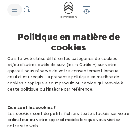
S
k
i
p
t
S
o
k
C
i
Politique en matière de
o
p
n
t
cookies
t
o
e
N
n
a
Ce site web utilise différentes catégories de cookies
t
v
et/ou d'autres outils de suivi (les « Outils ») sur votre
T
i
e
g
appareil, sous réserve de votre consentement lorsque
x
a
celui-ci est requis. La présente politique en matière de
t
t
cookies s'applique à tout produit ou service qui renvoie à
i
cette politique ou l'intègre par référence.
o
n
t
e
Que sont les cookies ?
x
Les cookies sont de petits fichiers texte stockés sur votre
t
ordinateur ou votre appareil mobile lorsque vous visitez
notre site web.