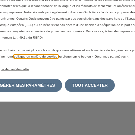
ionnalités telles que la reconnaissance de la langue et les résultats de recherche, et améliorent a
vous proposons. Notre site web peut également utiliser des Outils tiers afin de vous proposer des
 a client-side exception has occurred (see the browser console for
pertinentes. Certains Outils peuvent être traités par des tiers situés dans des pays hors de l'Espa
mique européen (EEE) qui ne bénéficient pas encore d'une décision d'adéquation de la part des
éennes compétentes en matière de protection des données. Dans ce cas, le transfert repose sur
ntement (art. 49.1a du RGPD).
us souhaitez en savoir plus sur les outils que nous utilisons et sur la manière de les gérer, vous 
lter notre
politique en matière de cookies
ou cliquer sur le bouton « Gérer mes paramètres ».
ique de confidentialité
GÉRER MES PARAMÈTRES
TOUT ACCEPTER