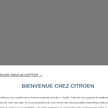
NUER SANS ACCEPTER →
BIENVENUE CHEZ CITROEN
utilisons des cookies et/ou d’autres outils de suivi (les « Outils ») afin de vous garantir la meilleu
ble sur notre site web. Ils nous permettent de vous fournir des fonctionnalités essentielles telles q
stion du réseau et l’accessibilité. Les Outils améliorent la convivialité et les performances grâce à 