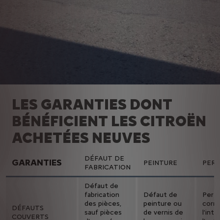
LES GARANTIES DONT
BÉNÉFICIENT LES CITROËN
ACHETÉES NEUVES
DÉFAUT DE
GARANTIES
PEINTURE
PER
FABRICATION
Défaut de
fabrication
Défaut de
Perfo
des pièces,
peinture ou
corro
DÉFAUTS
sauf pièces
de vernis de
l’int
COUVERTS