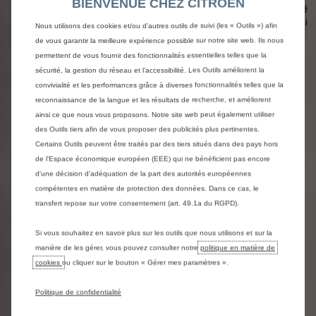
BIENVENUE CHEZ CITROEN
• Sans limite
et utilitaire)
(véhi
de
utilit
Nous utilisons des cookies et/ou d’autres outils de suivi (les « Outils ») afin
kilométrage
de vous garantir la meilleure expérience possible sur notre site web. Ils nous
permettent de vous fournir des fonctionnalités essentielles telles que la
sécurité, la gestion du réseau et l’accessibilité. Les Outils améliorent la
GARANTIE SANS SOUCIS
convivialité et les performances grâce à diverses fonctionnalités telles que la
reconnaissance de la langue et les résultats de recherche, et améliorent
OÙ TROUVER LE DÉTAIL DES
ainsi ce que nous vous proposons. Notre site web peut également utiliser
des Outils tiers afin de vous proposer des publicités plus pertinentes.
GARANTIES ?
Certains Outils peuvent être traités par des tiers situés dans des pays hors
Elles sont répertoriées dans le carnet d’entretien et de
de l'Espace économique européen (EEE) qui ne bénéficient pas encore
garanties qui vous a été remis lors de l’achat de votre
d'une décision d'adéquation de la part des autorités européennes
véhicule.
compétentes en matière de protection des données. Dans ce cas, le
transfert repose sur votre consentement (art. 49.1a du RGPD).
Si vous souhaitez en savoir plus sur les outils que nous utilisons et sur la
manière de les gérer, vous pouvez consulter notre
politique en matière de
cookies
ou cliquer sur le bouton « Gérer mes paramètres ».
COMMENT FONCTIONNE LA
Politique de confidentialité
GARANTIE?