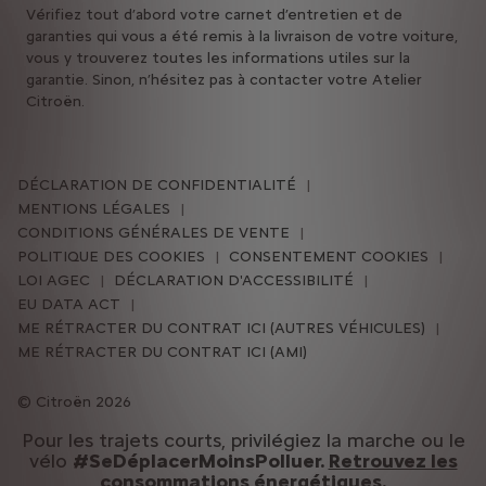
Vérifiez tout d’abord votre carnet d’entretien et de
garanties qui vous a été remis à la livraison de votre voiture,
vous y trouverez toutes les informations utiles sur la
garantie. Sinon, n’hésitez pas à contacter votre Atelier
Citroën.
DÉCLARATION DE CONFIDENTIALITÉ
MENTIONS LÉGALES
CONDITIONS GÉNÉRALES DE VENTE
POLITIQUE DES COOKIES
CONSENTEMENT COOKIES
LOI AGEC
DÉCLARATION D'ACCESSIBILITÉ
EU DATA ACT
ME RÉTRACTER DU CONTRAT ICI (AUTRES VÉHICULES)
ME RÉTRACTER DU CONTRAT ICI (AMI)
Citroën 2026
Pour les trajets courts, privilégiez la marche ou le
vélo
#SeDéplacerMoinsPolluer.
Retrouvez les
consommations énergétiques.