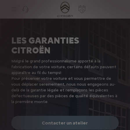
S
k
i
p
t
S
o
k
C
i
o
p
LES GARANTIES
n
t
t
o
CITROËN
e
N
n
a
t
v
Malgré le grand professionnalisme apporté à la
T
i
e
g
fabrication de votre voiture, certains défauts peuvent
x
a
apparaître au fil du temps!
t
t
Pour préserver votre voiture et vous permettre de
i
vous déplacer sereinement, nous nous engageons au-
o
n
delà de la garantie légale et remplaçons les pièces
t
défectueuses par des pièces de qualité équivalentes à
e
la première monte.
x
t
Contacter un atelier