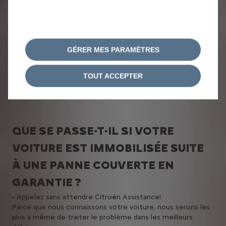
Panne, défaut de peinture, perforation de la carrosserie de
l’intérieur vers l’extérieur… Peu importe l’incident, ayez les
bons réflexes ! Rendez-vous aussitôt dans un Atelier
Citroën, muni de votre carnet d'entretien et de garanties.
Seul le diagnostic d'un réparateur agréé Citroën permettra
GÉRER MES PARAMÈTRES
de savoir si le défaut constaté peut être pris en charge au
titre de la garantie commerciale Citroën.
TOUT ACCEPTER
QUE SE PASSE-T-IL SI VOTRE
VOITURE EST IMMOBILISÉE SUITE
À UNE PANNE COUVERTE EN
GARANTIE ?
• Appelez sans attendre Citroën Assistance!
Parce que nous connaissons votre voiture, nous serons les
plus à même de traiter le problème dans les meilleurs