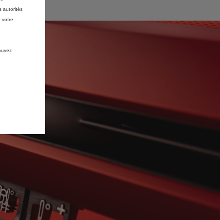
 autorités
 votre
pouvez