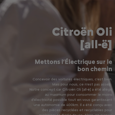
Citroën Oli
[all-ë]
Mettons l’Électrique sur le
bon chemin
Concevoir des voitures électriques, c’est bien.
Mais pour nous, ce n’est pas assez.
Notre concept car Citroën Oli [all-ë] a été allégé
au maximum pour consommer le moins
d’électricité possible tout en vous garantissant
une autonomie de 400km. Il a été conçu avec
des pièces recyclées et recyclables pour