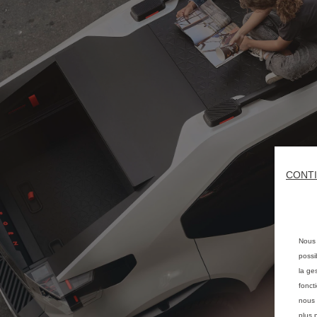
CONTI
Nous 
possi
la ge
fonct
nous 
plus 