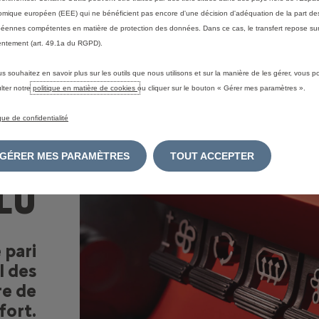
mique européen (EEE) qui ne bénéficient pas encore d'une décision d'adéquation de la part des
éennes compétentes en matière de protection des données. Dans ce cas, le transfert repose sur
ntement (art. 49.1a du RGPD).
us souhaitez en savoir plus sur les outils que nous utilisons et sur la manière de les gérer, vous 
lter notre
politique en matière de cookies
ou cliquer sur le bouton « Gérer mes paramètres ».
NS
ique de confidentialité
LE
GÉRER MES PARAMÈTRES
TOUT ACCEPTER
LU
e pari
l des
re de
fort.