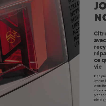
J
N
Citr
avec
recy
répa
ce q
vie
Des piè
limiter 
premièr
chocs e
pièces 
côté dr