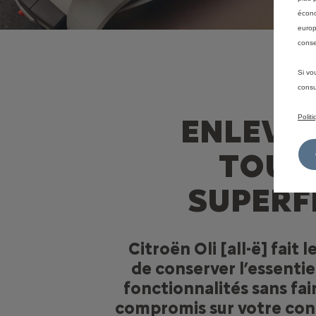
écono
europ
conse
Si vo
consu
ENLEVO
Polit
TOUT 
SUPERF
Citroën Oli [all-ë] fait l
de conserver l’essentie
fonctionnalités sans fai
compromis sur votre con