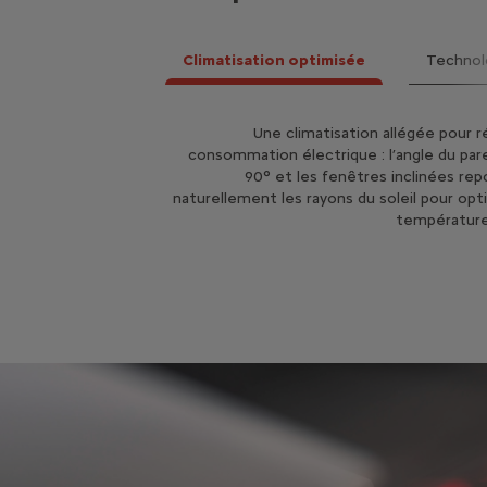
Climatisation optimisée
Technol
Le smartphone et les enceintes port
Une climatisation allégée pour ré
conducteur suffisent et s’intègrent dir
consommation électrique : l’angle du pare
90° et les fenêtres inclinées re
au tableau 
naturellement les rayons du soleil pour opti
température