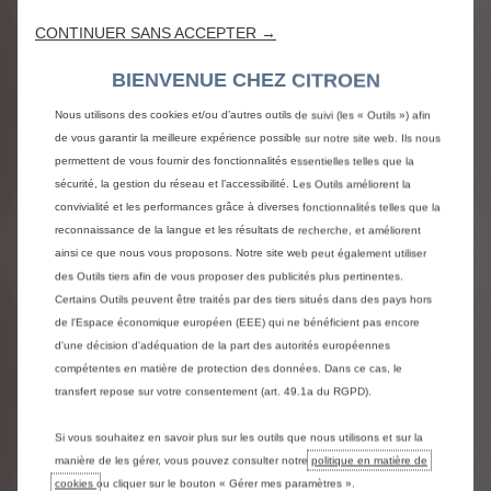
CITROËN ON DEMAND
CONTINUER SANS ACCEPTER →
BIENVENUE CHEZ CITROEN
Louer un véhicule grâce à un
Nous utilisons des cookies et/ou d’autres outils de suivi (les « Outils ») afin
abonnement modulable
de vous garantir la meilleure expérience possible sur notre site web. Ils nous
permettent de vous fournir des fonctionnalités essentielles telles que la
Le programme « Citroën Citizen Services ® »
sécurité, la gestion du réseau et l’accessibilité. Les Outils améliorent la
s’enrichit d’un nouveau service de location au mois,
convivialité et les performances grâce à diverses fonctionnalités telles que la
simple, transparent et flexible.
reconnaissance de la langue et les résultats de recherche, et améliorent
Choisissez en toute liberté entre AMI, C3 You! ou
ainsi ce que nous vous proposons. Notre site web peut également utiliser
ë-C4 Électrique
Louez sans engagement, de 1 à 12 mois
des Outils tiers afin de vous proposer des publicités plus pertinentes.
Le parcours de souscription s’effectue
Certains Outils peuvent être traités par des tiers situés dans des pays hors
entièrement en ligne et le véhicule est livré à
de l'Espace économique européen (EEE) qui ne bénéficient pas encore
l’adresse de votre choix *
d'une décision d'adéquation de la part des autorités européennes
À partir de 260 €
compétentes en matière de protection des données. Dans ce cas, le
*En France
transfert repose sur votre consentement (art. 49.1a du RGPD).
Si vous souhaitez en savoir plus sur les outils que nous utilisons et sur la
manière de les gérer, vous pouvez consulter notre
politique en matière de
Louer un véhicule
cookies
ou cliquer sur le bouton « Gérer mes paramètres ».