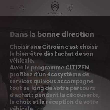
S
k
i
p
t
S
o
k
C
i
o
p
Dans la bonne direction
n
t
t
o
e
N
n
a
Choisir une Citroën c’est choisir
t
v
le bien-être dès l’achat de son
T
i
e
g
véhicule.
x
a
t
t
Avec le programme CITIZEN,
i
o
profitez d’un écosystème de
n
services qui vous accompagne
t
e
tout au long de votre parcours
x
t
d’achat : pendant la découverte,
le choix et la réception de votre
véhicule.