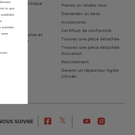
diverses
 la vie en électrique
Prenez un rendez vous
insi ce que
tages du 100%
Demandez un devis
 publicités
e
ce
Accessoires
otre voiture
 autorités
Certificat de conformité
 votre
z votre autonomie et
Trouvez une pièce détachée
de vie de votre
Trouvez une pièce détachée
pouvez
d'occasion
Recrutement
Devenir un réparateur Agrée
Citroën
NOUS SUIVRE