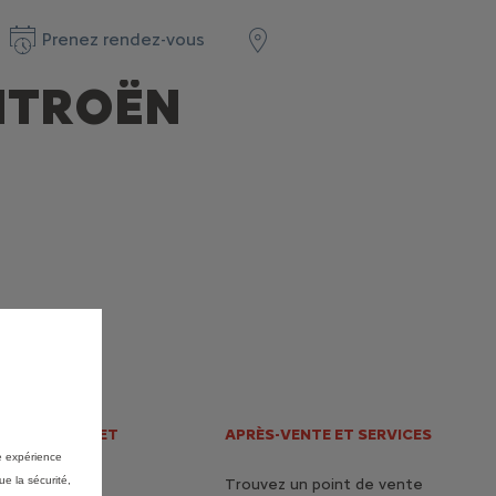
Prenez rendez-vous
ITROËN
 ÉLECTRIQUE ET
APRÈS-VENTE ET SERVICES
re expérience
ue la sécurité,
Trouvez un point de vente