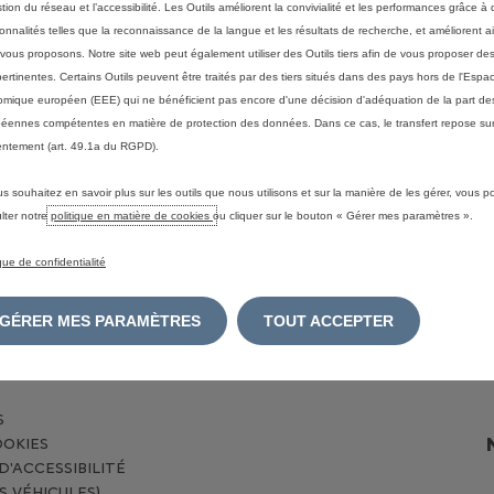
stion du réseau et l’accessibilité. Les Outils améliorent la convivialité et les performances grâce à 
Découvrez
ilitaires
Configurez votre véhicule
ionnalités telles que la reconnaissance de la langue et les résultats de recherche, et améliorent a
utilitaire
Les avan
lectriques
vous proposons. Notre site web peut également utiliser des Outils tiers afin de vous proposer des
électriqu
Commandez en ligne
pertinentes. Certains Outils peuvent être traités par des tiers situés dans des pays hors de l'Espa
Chargez v
mique européen (EEE) qui ne bénéficient pas encore d'une décision d'adéquation de la part des
Véhicules neufs en stock
éennes compétentes en matière de protection des données. Dans ce cas, le transfert repose sur
Maximise
Véhicules utilitaires en stock
ntement (art. 49.1a du RGPD).
la durée 
Véhicules d'occasion en stock
batterie
us souhaitez en savoir plus sur les outils que nous utilisons et sur la manière de les gérer, vous 
Reprise
Lexique
es
lter notre
politique en matière de cookies
ou cliquer sur le bouton « Gérer mes paramètres ».
Réservez un essai
Demandez une offre
ique de confidentialité
Leasys
que
GÉRER MES PARAMÈTRES
TOUT ACCEPTER
S
OOKIES
'ACCESSIBILITÉ
S VÉHICULES)