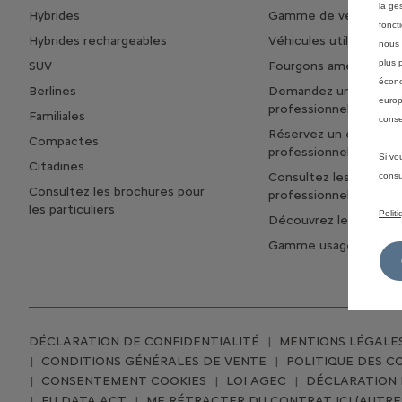
la ge
Hybrides
Gamme de véhicules ut
fonct
Hybrides rechargeables
Véhicules utilitaires é
nous 
plus 
SUV
Fourgons aménagés
écono
Berlines
Demandez une offre
europ
professionnelle
Familiales
conse
Réservez un essai
Compactes
professionnel
Si vo
Citadines
Consultez les brochur
consu
Consultez les brochures pour
professionnelles
les particuliers
Polit
Découvrez les offres 
Gamme usage specifi
DÉCLARATION DE CONFIDENTIALITÉ
MENTIONS LÉGALE
CONDITIONS GÉNÉRALES DE VENTE
POLITIQUE DES C
CONSENTEMENT COOKIES
LOI AGEC
DÉCLARATION D
EU DATA ACT
ME RÉTRACTER DU CONTRAT ICI (AUTRE