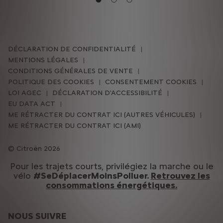
DÉCLARATION DE CONFIDENTIALITÉ
MENTIONS LÉGALES
CONDITIONS GÉNÉRALES DE VENTE
POLITIQUE DES COOKIES
CONSENTEMENT COOKIES
LOI AGEC
DÉCLARATION D'ACCESSIBILITÉ
EU DATA ACT
ME RÉTRACTER DU CONTRAT ICI (AUTRES VÉHICULES)
ME RÉTRACTER DU CONTRAT ICI (AMI)
Citroën 2026
Pour les trajets courts, privilégiez la marche ou le
vélo
#SeDéplacerMoinsPolluer.
Retrouvez les
consommations énergétiques.
NOUS SUIVRE