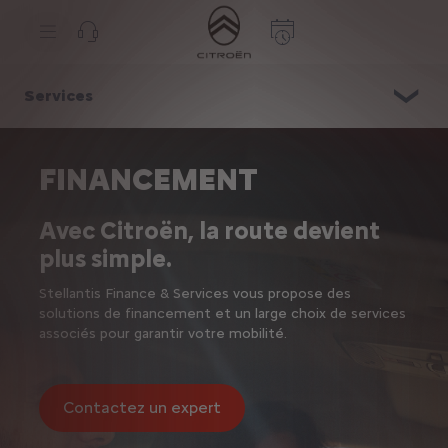
S
k
i
p
t
S
o
k
Services
C
i
o
p
n
t
t
o
e
N
FINANCEMENT
n
a
t
v
T
i
Avec Citroën, la route devient
e
g
x
a
plus simple.
t
t
i
Stellantis Finance & Services vous propose des
o
n
solutions de financement et un large choix de services
t
associés pour garantir votre mobilité.
e
x
t
Contactez un expert