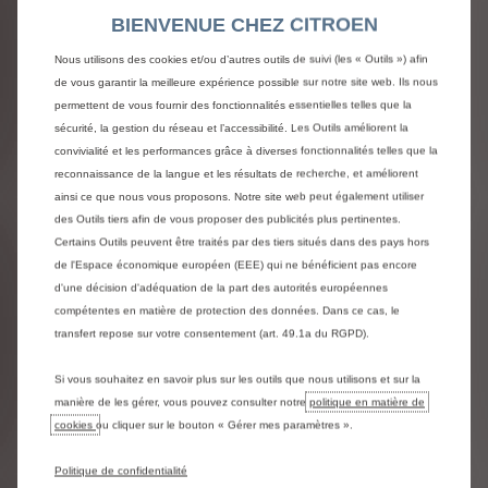
BIENVENUE CHEZ CITROEN
LOA - Location avec option
Nous utilisons des cookies et/ou d’autres outils de suivi (les « Outils ») afin
d'achat
de vous garantir la meilleure expérience possible sur notre site web. Ils nous
permettent de vous fournir des fonctionnalités essentielles telles que la
Louez votre Citroën et si vous le souhaitez, devenez
sécurité, la gestion du réseau et l’accessibilité. Les Outils améliorent la
propriétaire en levant l’option d’achat au terme du
convivialité et les performances grâce à diverses fonctionnalités telles que la
contrat, ou à tout moment, dès la fin de la première
reconnaissance de la langue et les résultats de recherche, et améliorent
année.
ainsi ce que nous vous proposons. Notre site web peut également utiliser
Vous choisissez la durée du financement de 2 à 5 ans.
des Outils tiers afin de vous proposer des publicités plus pertinentes.
En fonction de votre apport initial, vous personnalisez
Certains Outils peuvent être traités par des tiers situés dans des pays hors
vos loyers mensuels. Si vous le souhaitez, vous
de l'Espace économique européen (EEE) qui ne bénéficient pas encore
associez à votre financement des prestations
d'une décision d'adéquation de la part des autorités européennes
complémentaires facultatives comme la garantie «
compétentes en matière de protection des données. Dans ce cas, le
Sécurité Remplacement Plus » pour bénéficier d’une
transfert repose sur votre consentement (art. 49.1a du RGPD).
couverture étendue en cas de destruction totale ou
de vol. Vous roulez en toute sérénité.
Si vous souhaitez en savoir plus sur les outils que nous utilisons et sur la
Un crédit vous engage et doit être remboursé.
manière de les gérer, vous pouvez consulter notre
politique en matière de
Vérifiez vos capacités de remboursement avant de
cookies
ou cliquer sur le bouton « Gérer mes paramètres ».
vous engager.
Politique de confidentialité