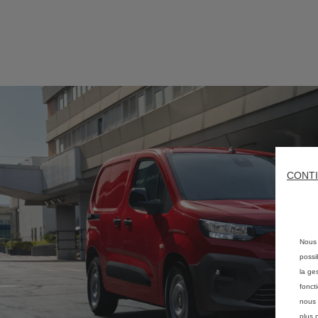
CONTI
Nous 
possi
la ge
fonct
nous 
plus 