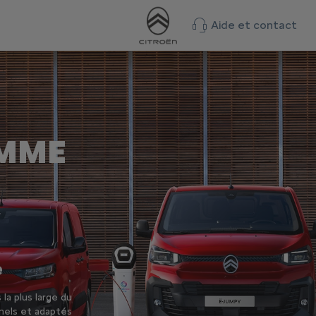
Aide et contact
AMME
e
la plus large du
nels et adaptés