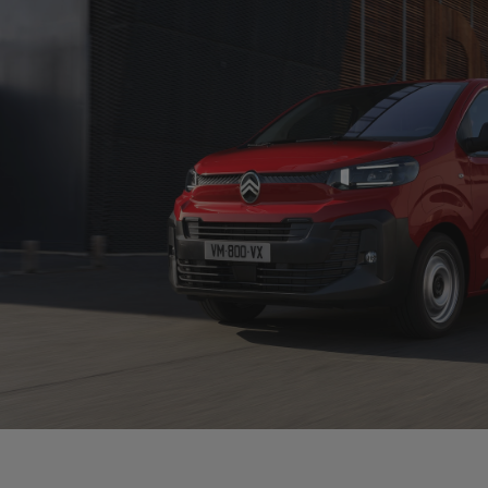
Aid
Dispo
sécur