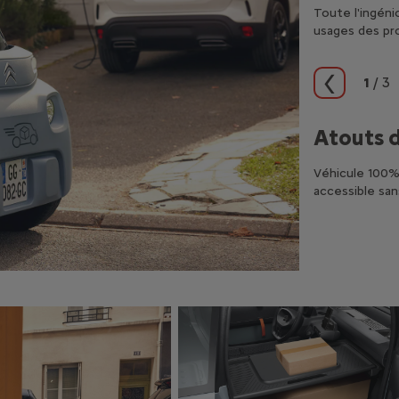
Toute l'ingén
usages des pr
1
/
3
Précéden
ptimale
Atouts 
énagée en un espace de rangement adapté pouvant
Véhicule 100% 
 de 140 kg
accessible san