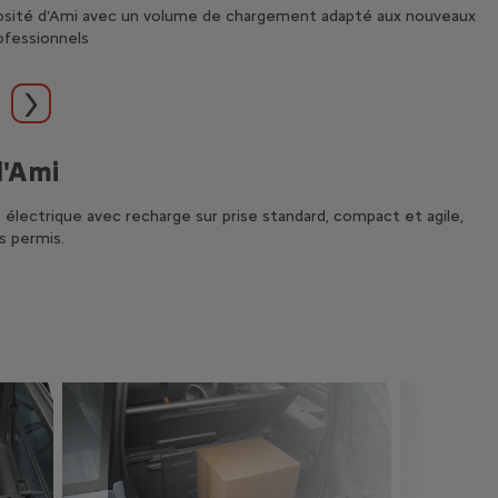
iosité d'Ami avec un volume de chargement adapté aux nouveaux
ofessionnels
t
Suivant
d'Ami
V
électrique avec recharge sur prise standard, compact et agile,
Av
s permis.
in
Su