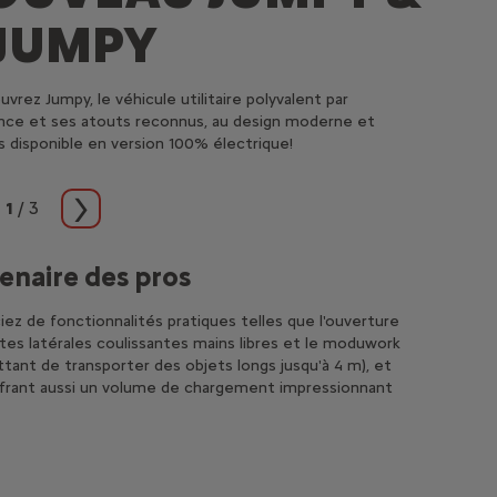
-JUMPY
vrez Jumpy, le véhicule utilitaire polyvalent par
nce et ses atouts reconnus, au design moderne et
s disponible en version 100% électrique!
1
/
3
cédent
Suivant
enaire des pros
Tehn
iez de fonctionnalités pratiques telles que l'ouverture
Pour vous
tes latérales coulissantes mains libres et le moduwork
et de so
tant de transporter des objets longs jusqu'à 4 m), et
frant aussi un volume de chargement impressionnant