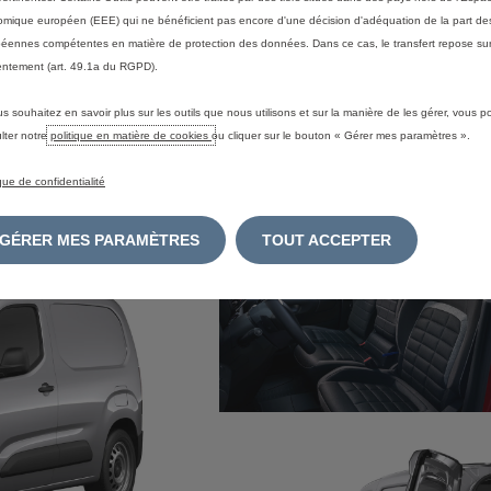
tion smartphone
Pour
mique européen (EEE) qui ne bénéficient pas encore d'une décision d'adéquation de la part des
éennes compétentes en matière de protection des données. Dans ce cas, le transfert repose sur
tez d'un emplacement dédié à votre smartphone, pour vous
A vous 
ntement (art. 49.1a du RGPD).
fier la route.
besoins
 smartphone est automatiquement appairé à votre
possibi
le et. Bénéficiez ainsi de la navigation, des appels, de la
chargem
us souhaitez en savoir plus sur les outils que nous utilisons et sur la manière de les gérer, vous 
 et des médias en bluetooth.
lter notre
politique en matière de cookies
ou cliquer sur le bouton « Gérer mes paramètres ».
ique de confidentialité
GÉRER MES PARAMÈTRES
TOUT ACCEPTER