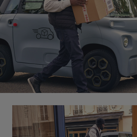
Charge utile o
La zone passager est am
accueillir une charge utile