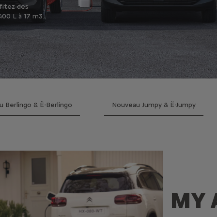
fitez des
400 L à 17 m3.
 Berlingo & Ë-Berlingo
Nouveau Jumpy & Ë-Jumpy
MY 