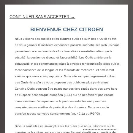
CONTINUER SANS ACCEPTER →
BIENVENUE CHEZ CITROEN
Nous utilisons des cookies et/ou d’autres outils de suivi (les « Outils ») afin
de vous garantir la meilleure expérience possible sur notre site web. Ils nous
permettent de vous fournir des fonctionnalités essentielles telles que la
sécurité, la gestion du réseau et l’accessibilité. Les Outils améliorent la
convivialité et les performances grâce à diverses fonctionnalités telles que la
reconnaissance de la langue et les résultats de recherche, et améliorent
ainsi ce que nous vous proposons. Notre site web peut également utiliser
des Outils tiers afin de vous proposer des publicités plus pertinentes.
Certains Outils peuvent être traités par des tiers situés dans des pays hors
Rendez-vous en ligne
de l'Espace économique européen (EEE) qui ne bénéficient pas encore
d'une décision d'adéquation de la part des autorités européennes
En quelques clics, sélectionnez l'atelier le plus proche de
compétentes en matière de protection des données. Dans ce cas, le
chez vous et choisissez l'heure exacte de votre visite.
transfert repose sur votre consentement (art. 49.1a du RGPD).
Citroën Service met tout en œuvre pour assurer le suivi,
l'entretien ou la réparation de votre véhicule.
Si vous souhaitez en savoir plus sur les outils que nous utilisons et sur la
manière de les gérer, vous pouvez consulter notre
politique en matière de