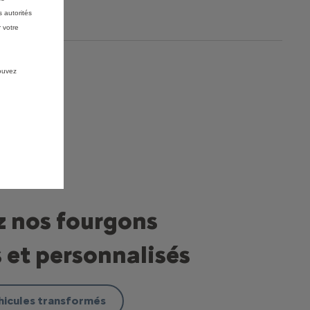
 autorités
 votre
pouvez
 nos fourgons
et personnalisés
hicules transformés