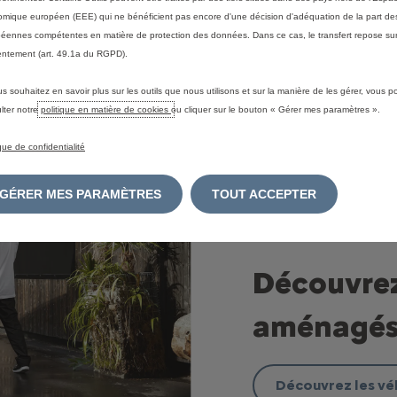
mique européen (EEE) qui ne bénéficient pas encore d'une décision d'adéquation de la part des
éennes compétentes en matière de protection des données. Dans ce cas, le transfert repose sur
ntement (art. 49.1a du RGPD).
us souhaitez en savoir plus sur les outils que nous utilisons et sur la manière de les gérer, vous 
lter notre
politique en matière de cookies
ou cliquer sur le bouton « Gérer mes paramètres ».
ique de confidentialité
GÉRER MES PARAMÈTRES
TOUT ACCEPTER
Découvrez
aménagés 
Découvrez les vé