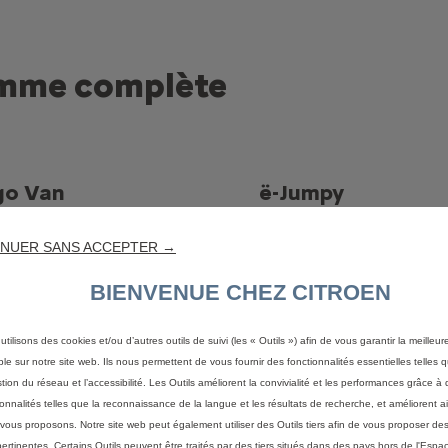
amme complète
go Van
ë-Jumpy
NUER SANS ACCEPTER →
BIENVENUE CHEZ CITROEN
utilisons des cookies et/ou d’autres outils de suivi (les « Outils ») afin de vous garantir la meilleu
ble sur notre site web. Ils nous permettent de vous fournir des fonctionnalités essentielles telles q
Découvrez
stion du réseau et l’accessibilité. Les Outils améliorent la convivialité et les performances grâce à 
rez
ionnalités telles que la reconnaissance de la langue et les résultats de recherche, et améliorent a
vous proposons. Notre site web peut également utiliser des Outils tiers afin de vous proposer des
pertinentes. Certains Outils peuvent être traités par des tiers situés dans des pays hors de l'Espa