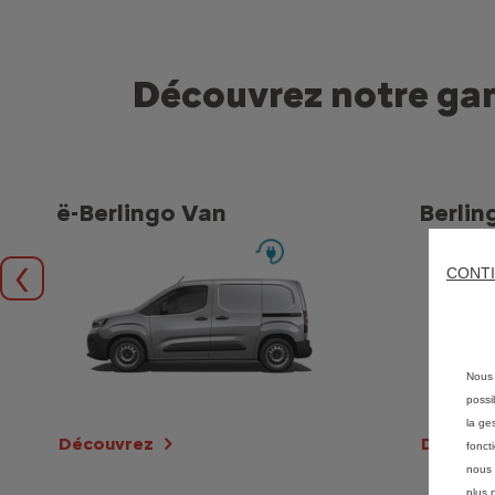
Découvrez notre g
ë-Berlingo Van
Berlin
CONTI
Précédent
Nous 
possi
la ge
Découvrez
Découv
fonct
nous 
plus 