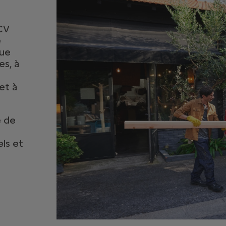
2CV
e
que
es, à
et à
e de
ls et