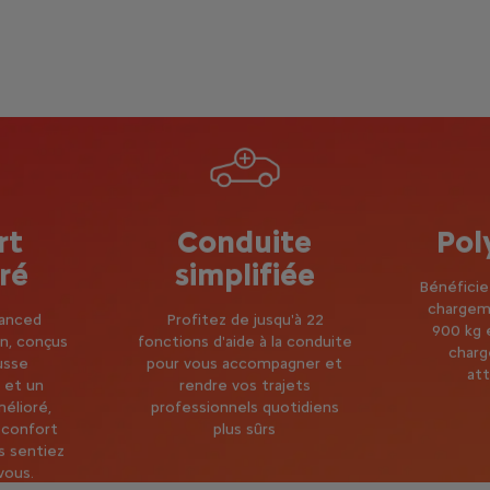
rt
Conduite
Pol
ré
simplifiée
Bénéficie
chargeme
vanced
Profitez de jusqu'à 22
900 kg 
n, conçus
fonctions d'aide à la conduite
char
usse
pour vous accompagner et
att
 et un
rendre vos trajets
mélioré,
professionnels quotidiens
 confort
plus sûrs
s sentiez
ous.