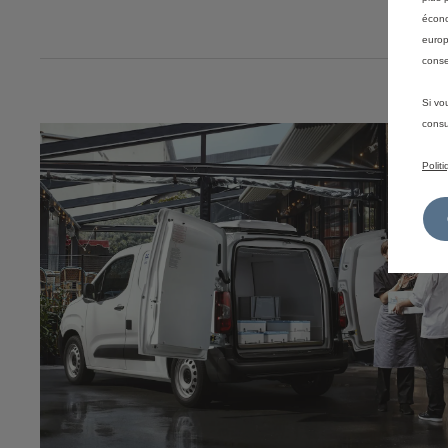
écono
europ
conse
Si vo
consu
Polit