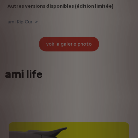
Autres versions disponibles (édition limitée)
ami Rip Curl >
voir la galerie photo​
ami
life