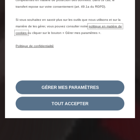
compétentes en matière de protection des données. Dans ce cas, le
transfert repose sur votre consentement (art. 49.1a du RGPD).
Si vous souhaitez en savoir plus sur les outils que nous utilisons et sur la
manière de les gérer, vous pouvez consulter notre
politique en matière de
cookies
ou cliquer sur le bouton « Gérer mes paramètres ».
Politique de confidentialité
GÉRER MES PARAMÈTRES
TOUT ACCEPTER