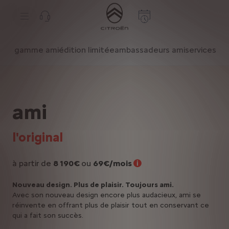
S
k
i
p
t
S
o
k
gamme ami
édition limitée​
ambassadeurs ami
services et
C
i
o
p
n
t
t
o
e
N
n
a
t
v
ami
T
i
e
g
x
a
t
t
l'original
i
o
n
à partir de
8 190€
ou
69€/mois
t
e
x
Nouveau design. Plus de plaisir. Toujours ami.
t
Avec son nouveau design encore plus audacieux, ami se
réinvente
en offrant plus de plaisir tout en conservant ce
qui a fait son succès.