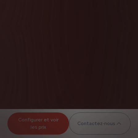
Configurer et voir
Contactez-nous
les prix​