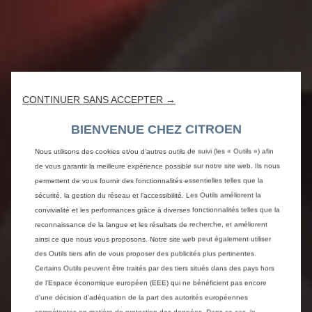
CONTINUER SANS ACCEPTER →
BIENVENUE CHEZ CITROEN
Nous utilisons des cookies et/ou d’autres outils de suivi (les « Outils ») afin
de vous garantir la meilleure expérience possible sur notre site web. Ils nous
permettent de vous fournir des fonctionnalités essentielles telles que la
sécurité, la gestion du réseau et l’accessibilité. Les Outils améliorent la
convivialité et les performances grâce à diverses fonctionnalités telles que la
reconnaissance de la langue et les résultats de recherche, et améliorent
ainsi ce que nous vous proposons. Notre site web peut également utiliser
des Outils tiers afin de vous proposer des publicités plus pertinentes.
Certains Outils peuvent être traités par des tiers situés dans des pays hors
de l'Espace économique européen (EEE) qui ne bénéficient pas encore
d'une décision d'adéquation de la part des autorités européennes