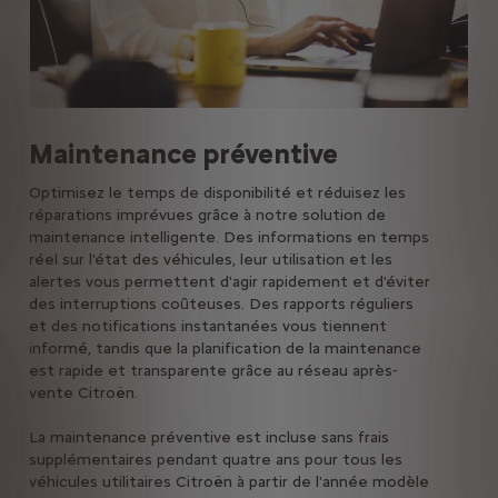
Maintenance préventive
ë-
ats
Optimisez le temps de disponibilité et réduisez les
Grâ
réparations imprévues grâce à notre solution de
en 
maintenance intelligente. Des informations en temps
en 
réel sur l'état des véhicules, leur utilisation et les
vou
alertes vous permettent d'agir rapidement et d'éviter
rech
des interruptions coûteuses. Des rapports réguliers
jam
et des notifications instantanées vous tiennent
informé, tandis que la planification de la maintenance
En 
est rapide et transparente grâce au réseau après-
vente Citroën.
La maintenance préventive est incluse sans frais
supplémentaires pendant quatre ans pour tous les
véhicules utilitaires Citroën à partir de l'année modèle