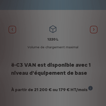
(1) Crédit-ba
Précédent
Suivan
1220 L
Volume de chargement maximal
ë-C3 VAN est disponible avec 1
niveau d'équipement de base
À partir de
21 200 €
ou
179 €
HT/mois
(1) Crédit-