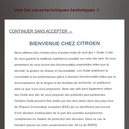
Voir les caracteristiques techniques
CONTINUER SANS ACCEPTER →
Dimensions
BIENVENUE CHEZ CITROEN
Nous utilisons des cookies et/ou d’autres outils de suivi (les « Outils ») afin
de vous garantir la meilleure expérience possible sur notre site web. Ils nous
ë-C3 VAN est disponible avec 1
permettent de vous fournir des fonctionnalités essentielles telles que la
sécurité, la gestion du réseau et l’accessibilité. Les Outils améliorent la
autonomie
convivialité et les performances grâce à diverses fonctionnalités telles que la
reconnaissance de la langue et les résultats de recherche, et améliorent
ainsi ce que nous vous proposons. Notre site web peut également utiliser
Jusqu’ à 323 km
des Outils tiers afin de vous proposer des publicités plus pertinentes.
Certains Outils peuvent être traités par des tiers situés dans des pays hors
Convient aussi bien pour les trajets quotidiens que pour
de l'Espace économique européen (EEE) qui ne bénéficient pas encore
les voyages plus longs
d'une décision d'adéquation de la part des autorités européennes
compétentes en matière de protection des données. Dans ce cas, le
transfert repose sur votre consentement (art. 49.1a du RGPD).