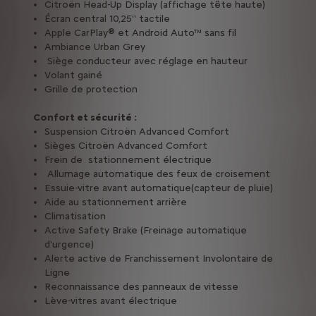
Citroën Head-Up Display (affichage tête haute)
Écran central 10,25'' tactile
Apple CarPlay® et Android Auto™ sans fil
Ambiance Urban Grey
Siège conducteur avec réglage en hauteur
Volant gainé
Grille de protection
Confort et sécurité :
Suspension Citroën Advanced Comfort
Sièges Citroën Advanced Comfort
Frein de stationnement électrique
Allumage automatique des feux de croisement
Essuie-vitre avant automatique(capteur de pluie)
Aide au stationnement arrière
Climatisation
Active Safety Brake (Freinage automatique
d'urgence)
Alerte active de Franchissement Involontaire de
Ligne
Reconnaissance des panneaux de vitesse
Lève-vitres avant électrique