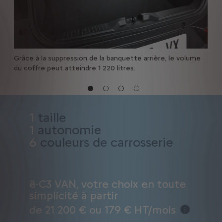
Grâce à la suppression de la banquette arrière, le volume
du coffre peut atteindre 1 220 litres.
1
taille
1
autonomie
6
couleurs de carrosserie
ë-C3 VAN, votre choix en toute
simplicité à partir
de 21 200 € ou 179 € HT/mois