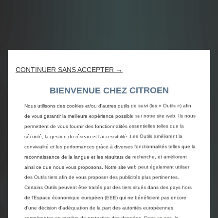
CONTINUER SANS ACCEPTER →
BIENVENUE CHEZ CITROEN
Nous utilisons des cookies et/ou d’autres outils de suivi (les « Outils ») afin
de vous garantir la meilleure expérience possible sur notre site web. Ils nous
permettent de vous fournir des fonctionnalités essentielles telles que la
sécurité, la gestion du réseau et l’accessibilité. Les Outils améliorent la
convivialité et les performances grâce à diverses fonctionnalités telles que la
reconnaissance de la langue et les résultats de recherche, et améliorent
ainsi ce que nous vous proposons. Notre site web peut également utiliser
des Outils tiers afin de vous proposer des publicités plus pertinentes.
Certains Outils peuvent être traités par des tiers situés dans des pays hors
de l'Espace économique européen (EEE) qui ne bénéficient pas encore
d'une décision d'adéquation de la part des autorités européennes