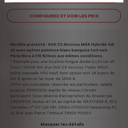
CONFIGUREZ ET VOIR LES PRIX
Modèle présenté : SUV C3 Aircross MAX Hybride 145
ch avec option peinture blanc banquise toit noir
Perla Nera à 315 €/mois aux mêmes conditions.
* Exemple pour une location longue durée (LLD) sur 49
mois / 40000 Km d’un SUV C3 Aircross Turbo 100ch
boîte manuelle YOU neuf, hors option soit 48 loyers de
169 € après un 1er loyer de 2500 €.
Offre non cumulable, réservée aux particuliers, valable
jusqu'au 31/08/2026 auprès du réseau Citroën
participant. Sous réserve d’acceptation du dossier par
CREDIPAR, loueur et SA au capital de 138.517.008 €, RCS
Versailles n° 317 425 981, ORIAS 07004921 (www.orias.fr),
43 Rue Jean Pierre Timbaud 78300 POISSY.
Masquer les détails