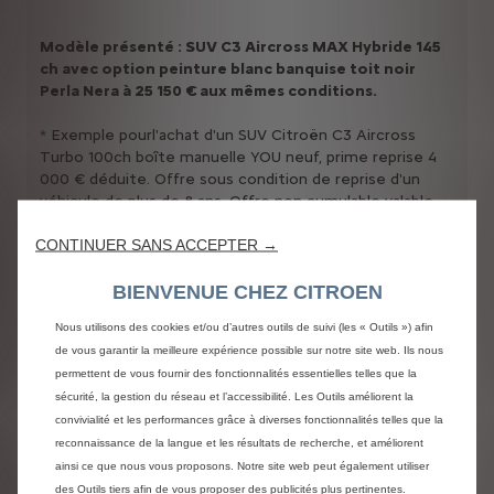
Modèle présenté : SUV C3 Aircross MAX Hybride 145
ch avec option peinture blanc banquise toit noir
Perla Nera à 25 150 € aux mêmes conditions.
* Exemple pourl'achat d'un SUV Citroën C3 Aircross
Turbo 100ch boîte manuelle YOU neuf, prime reprise 4
000 € déduite. Offre sous condition de reprise d'un
véhicule de plus de 8 ans. Offre non cumulable valable
jusqu’au 31/08/2026 réservée aux personnes physiques
CONTINUER SANS ACCEPTER →
éligibles pour un usage privé, dans le réseau Citroën
participant.
BIENVENUE CHEZ CITROEN
Masquer les détails
Nous utilisons des cookies et/ou d’autres outils de suivi (les « Outils ») afin
de vous garantir la meilleure expérience possible sur notre site web. Ils nous
permettent de vous fournir des fonctionnalités essentielles telles que la
sécurité, la gestion du réseau et l’accessibilité. Les Outils améliorent la
convivialité et les performances grâce à diverses fonctionnalités telles que la
reconnaissance de la langue et les résultats de recherche, et améliorent
ainsi ce que nous vous proposons. Notre site web peut également utiliser
des Outils tiers afin de vous proposer des publicités plus pertinentes.