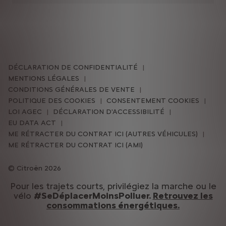
DÉCLARATION DE CONFIDENTIALITÉ
MENTIONS LÉGALES
CONDITIONS GÉNÉRALES DE VENTE
POLITIQUE DES COOKIES
CONSENTEMENT COOKIES
LOI AGEC
DÉCLARATION D'ACCESSIBILITÉ
EU DATA ACT
ME RÉTRACTER DU CONTRAT ICI (AUTRES VÉHICULES)
ME RÉTRACTER DU CONTRAT ICI (AMI)
Citroën 2026
Pour les trajets courts, privilégiez la marche ou le
vélo
#SeDéplacerMoinsPolluer.
Retrouvez les
consommations énergétiques.