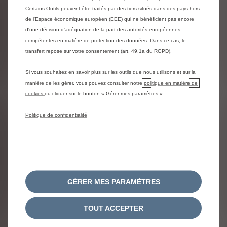
Certains Outils peuvent être traités par des tiers situés dans des pays hors
de l'Espace économique européen (EEE) qui ne bénéficient pas encore
d'une décision d'adéquation de la part des autorités européennes
compétentes en matière de protection des données. Dans ce cas, le
transfert repose sur votre consentement (art. 49.1a du RGPD).
Si vous souhaitez en savoir plus sur les outils que nous utilisons et sur la
manière de les gérer, vous pouvez consulter notre
politique en matière de
cookies
ou cliquer sur le bouton « Gérer mes paramètres ».
C3 Aircross Turbo
100ch boîte manuelle
Politique de confidentialité
YOU
169 €/mois*
À partir de
Location Longue Durée 49 mois / 40 000 Km
GÉRER MES PARAMÈTRES
Après un 1er loyer de 2 500 €
TOUT ACCEPTER
PROFITEZ DE L'OFFRE