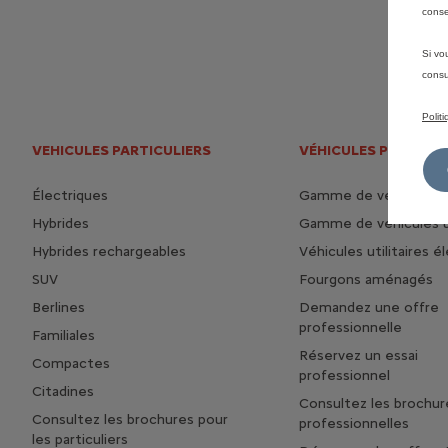
conse
Si vo
consu
Polit
VEHICULES PARTICULIERS
VÉHICULES PROFESS
Électriques
Gamme de véhicules 
Hybrides
Gamme de véhicules ut
Hybrides rechargeables
Véhicules utilitaires é
SUV
Fourgons aménagés
Berlines
Demandez une offre
professionnelle
Familiales
Réservez un essai
Compactes
professionnel
Citadines
Consultez les brochur
Consultez les brochures pour
professionnelles
les particuliers