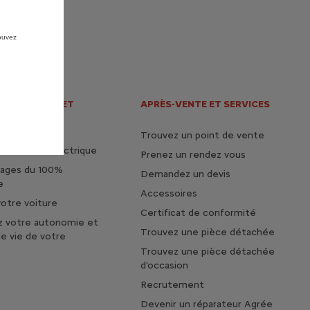
pouvez
 ÉLECTRIQUE ET
APRÈS-VENTE ET SERVICES
Trouvez un point de vente
 la vie en électrique
Prenez un rendez vous
tages du 100%
Demandez un devis
e
Accessoires
otre voiture
Certificat de conformité
z votre autonomie et
Trouvez une pièce détachée
de vie de votre
Trouvez une pièce détachée
d'occasion
Recrutement
Devenir un réparateur Agrée