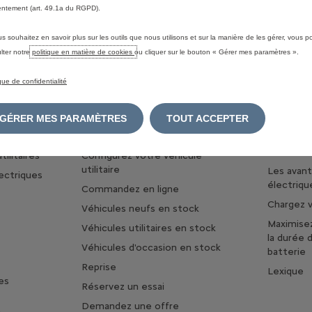
ntement (art. 49.1a du RGPD).
us souhaitez en savoir plus sur les outils que nous utilisons et sur la manière de les gérer, vous 
lter notre
politique en matière de cookies
ou cliquer sur le bouton « Gérer mes paramètres ».
ique de confidentialité
IONNELS
TROUVER MA VOITURE
UNIVERS
GÉRER MES PARAMÈTRES
TOUT ACCEPTER
HYBRIDE
Business
Configurez votre voiture
Découvrez
ilitaires
Configurez votre véhicule
utilitaire
Les avan
lectriques
électriqu
Commandez en ligne
Chargez v
Véhicules neufs en stock
Maximise
Véhicules utilitaires en stock
la durée 
Véhicules d'occasion en stock
batterie
Reprise
Lexique
es
Réservez un essai
Demandez une offre