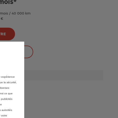
mois*
 mois / 40 000 km
 €
FRE
IR LES PRIX
re expérience
ue la sécurité,
diverses
insi ce que
 publicités
ce
 autorités
 votre