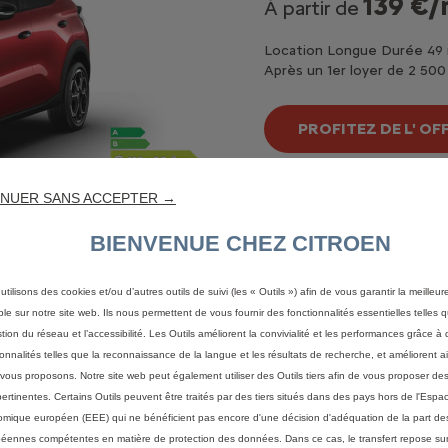
139 €/
À partir de
Location Longue Durée 49
Après un 1er loyer de 2 500
PROFITEZ DE L' OF
CONFIGUREZ ET VO
NUER SANS ACCEPTER →
BIENVENUE CHEZ CITROEN
Afficher les détails
utilisons des cookies et/ou d’autres outils de suivi (les « Outils ») afin de vous garantir la meilleu
ble sur notre site web. Ils nous permettent de vous fournir des fonctionnalités essentielles telles q
stion du réseau et l’accessibilité. Les Outils améliorent la convivialité et les performances grâce à 
ionnalités telles que la reconnaissance de la langue et les résultats de recherche, et améliorent a
vous proposons. Notre site web peut également utiliser des Outils tiers afin de vous proposer des
pertinentes. Certains Outils peuvent être traités par des tiers situés dans des pays hors de l'Espa
mique européen (EEE) qui ne bénéficient pas encore d'une décision d'adéquation de la part des
éennes compétentes en matière de protection des données. Dans ce cas, le transfert repose sur