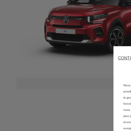
CONTI
Nous 
possi
la ge
fonct
nous 
plus 
écono
europ