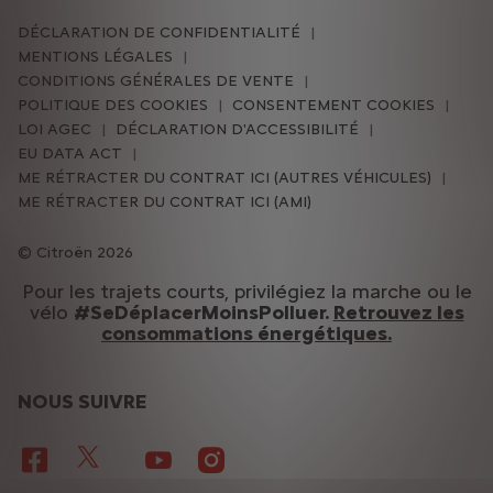
DÉCLARATION DE CONFIDENTIALITÉ
MENTIONS LÉGALES
CONDITIONS GÉNÉRALES DE VENTE
POLITIQUE DES COOKIES
CONSENTEMENT COOKIES
LOI AGEC
DÉCLARATION D'ACCESSIBILITÉ
EU DATA ACT
ME RÉTRACTER DU CONTRAT ICI (AUTRES VÉHICULES)
ME RÉTRACTER DU CONTRAT ICI (AMI)
Citroën 2026
Pour les trajets courts, privilégiez la marche ou le
vélo
#SeDéplacerMoinsPolluer.
Retrouvez les
consommations énergétiques.
NOUS SUIVRE