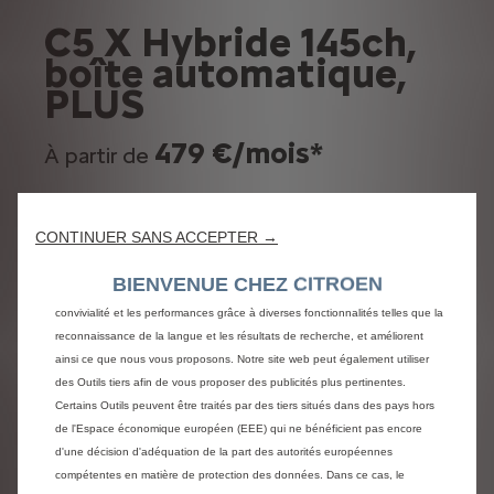
C5 X Hybride 145ch,
boîte automatique,
PLUS
479 €/mois*
À partir de
Location Longue Durée 49 mois / 40 000 km
Nous utilisons des cookies et/ou d’autres outils de suivi (les « Outils ») afin
Après un 1er loyer de 3 000 €
CONTINUER SANS ACCEPTER →
de vous garantir la meilleure expérience possible sur notre site web. Ils nous
Reprise de 3 500 € déduite
permettent de vous fournir des fonctionnalités essentielles telles que la
BIENVENUE CHEZ CITROEN
sécurité, la gestion du réseau et l’accessibilité. Les Outils améliorent la
CONSULTEZ LES VEHICULES EN STOCK
convivialité et les performances grâce à diverses fonctionnalités telles que la
reconnaissance de la langue et les résultats de recherche, et améliorent
ainsi ce que nous vous proposons. Notre site web peut également utiliser
des Outils tiers afin de vous proposer des publicités plus pertinentes.
Certains Outils peuvent être traités par des tiers situés dans des pays hors
Modèle présenté : C5 X Hybride 145ch, boîte
de l'Espace économique européen (EEE) qui ne bénéficient pas encore
automatique, MAX, teinte Gris Amazonite et
d'une décision d'adéquation de la part des autorités européennes
Toit Noir Perla à 531 €/mois, aux mêmes
compétentes en matière de protection des données. Dans ce cas, le
conditions.