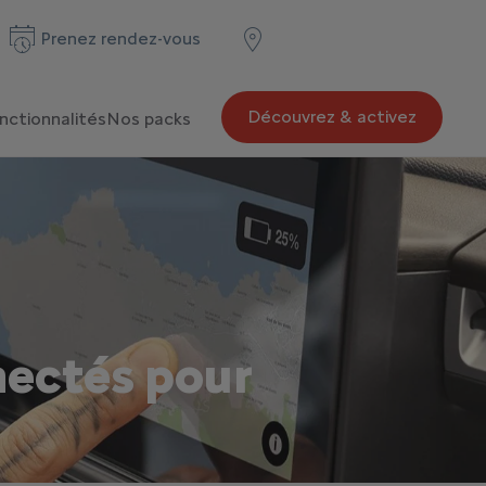
Prenez rendez-vous
Découvrez & activez
nctionnalités
Nos packs
nectés pour