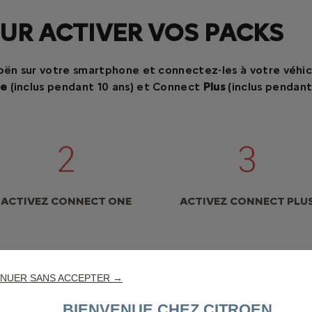
OUR ACTIVER VOS PACKS
oën sur votre smartphone et connectez-les à votre véhicu
e
(inclus pendant 10 ans) et Connect
Plus
(inclus pendant
ACTIVEZ CONNECT ONE
ACTIVEZ CONNECT PLU
NUER SANS ACCEPTER →
BIENVENUE CHEZ CITROEN