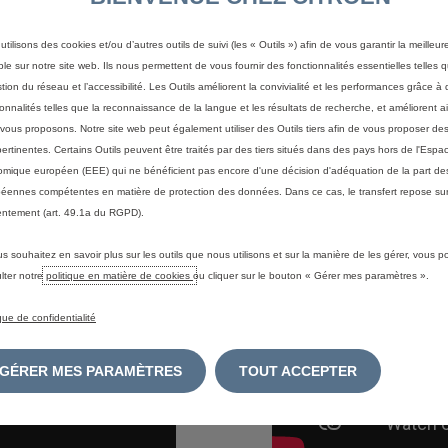
ructions décrites dans notre brochure ou nos vi
utilisons des cookies et/ou d’autres outils de suivi (les « Outils ») afin de vous garantir la meilleu
Découvrez la brochure d’activation
ble sur notre site web. Ils nous permettent de vous fournir des fonctionnalités essentielles telles q
stion du réseau et l’accessibilité. Les Outils améliorent la convivialité et les performances grâce à 
ionnalités telles que la reconnaissance de la langue et les résultats de recherche, et améliorent a
vous proposons. Notre site web peut également utiliser des Outils tiers afin de vous proposer des
pertinentes. Certains Outils peuvent être traités par des tiers situés dans des pays hors de l'Espa
mique européen (EEE) qui ne bénéficient pas encore d'une décision d'adéquation de la part des
éennes compétentes en matière de protection des données. Dans ce cas, le transfert repose sur
ntement (art. 49.1a du RGPD).
us souhaitez en savoir plus sur les outils que nous utilisons et sur la manière de les gérer, vous 
lter notre
politique en matière de cookies
ou cliquer sur le bouton « Gérer mes paramètres ».
ique de confidentialité
GÉRER MES PARAMÈTRES
TOUT ACCEPTER