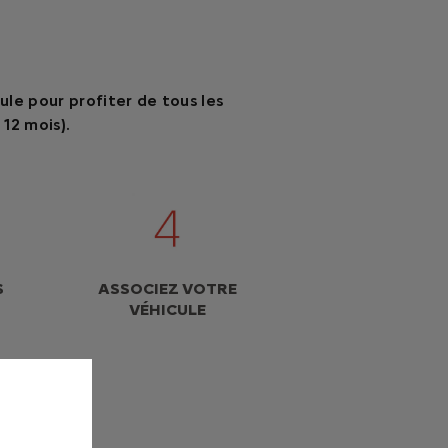
le pour profiter de tous les
 12 mois).
S
ASSOCIEZ VOTRE
VÉHICULE