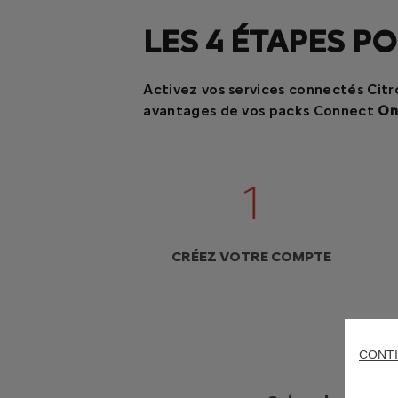
LES 4 ÉTAPES P
Activez vos services connectés Citr
avantages de vos packs Connect
On
CRÉEZ VOTRE COMPTE
CONTI