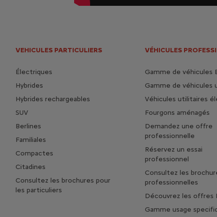
VEHICULES PARTICULIERS
VÉHICULES PROFESS
Électriques
Gamme de véhicules 
Hybrides
Gamme de véhicules ut
Hybrides rechargeables
Véhicules utilitaires é
SUV
Fourgons aménagés
Berlines
Demandez une offre
professionnelle
Familiales
Réservez un essai
Compactes
professionnel
Citadines
Consultez les brochur
Consultez les brochures pour
professionnelles
les particuliers
Découvrez les offres 
Gamme usage specifi