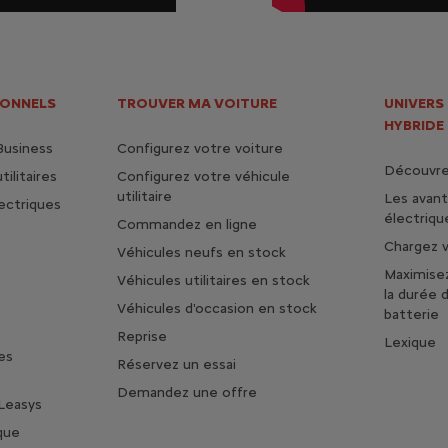
IONNELS
TROUVER MA VOITURE
UNIVERS
HYBRIDE
Business
Configurez votre voiture
Découvrez
ilitaires
Configurez votre véhicule
utilitaire
Les avan
lectriques
électriqu
Commandez en ligne
Chargez v
Véhicules neufs en stock
Maximise
Véhicules utilitaires en stock
la durée 
Véhicules d'occasion en stock
batterie
Reprise
Lexique
es
Réservez un essai
Demandez une offre
Leasys
que