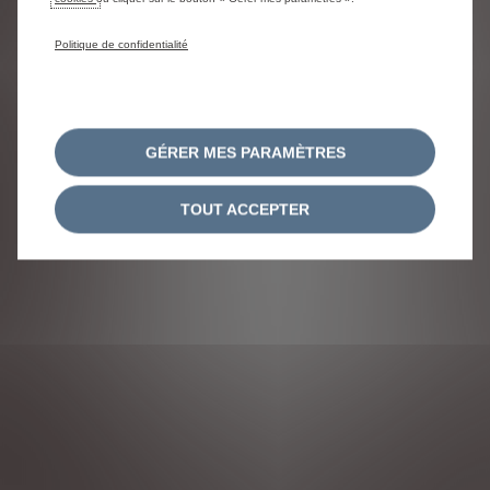
consommations énergétiques.
Politique de confidentialité
NOUS SUIVRE
GÉRER MES PARAMÈTRES
TOUT ACCEPTER