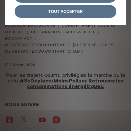
DÉCLARATION DE CONFIDENTIALITÉ
TOUT ACCEPTER
MENTIONS LÉGALES
CONDITIONS GÉNÉRALES DE VENTE
POLITIQUE DES COOKIES
CONSENTEMENT COOKIES
LOI AGEC
DÉCLARATION D'ACCESSIBILITÉ
EU DATA ACT
ME RÉTRACTER DU CONTRAT ICI (AUTRES VÉHICULES)
ME RÉTRACTER DU CONTRAT ICI (AMI)
Citroën 2026
Pour les trajets courts, privilégiez la marche ou le
vélo
#SeDéplacerMoinsPolluer.
Retrouvez les
consommations énergétiques.
NOUS SUIVRE