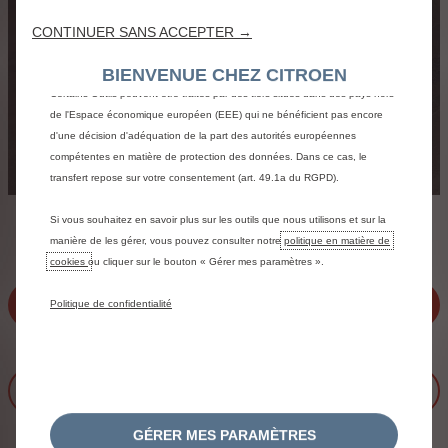
convivialité et les performances grâce à diverses fonctionnalités telles que la
CONTINUER SANS ACCEPTER →
reconnaissance de la langue et les résultats de recherche, et améliorent
ainsi ce que nous vous proposons. Notre site web peut également utiliser
BIENVENUE CHEZ CITROEN
des Outils tiers afin de vous proposer des publicités plus pertinentes.
Certains Outils peuvent être traités par des tiers situés dans des pays hors
de l'Espace économique européen (EEE) qui ne bénéficient pas encore
d'une décision d'adéquation de la part des autorités européennes
compétentes en matière de protection des données. Dans ce cas, le
transfert repose sur votre consentement (art. 49.1a du RGPD).
Citroën Bumpboards
Si vous souhaitez en savoir plus sur les outils que nous utilisons et sur la
manière de les gérer, vous pouvez consulter notre
politique en matière de
cookies
ou cliquer sur le bouton « Gérer mes paramètres ».
En savoir plus
Politique de confidentialité
Learn more
GÉRER MES PARAMÈTRES