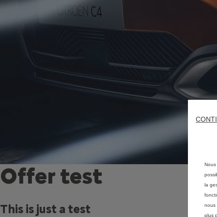
CONTI
Nous 
Offer test
possi
la ge
fonct
This is just a test
nous 
plus 