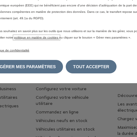
mique européen (EEE) qui ne bénéficient pas encore d'une décision d'adéquation de la part des
éennes compétentes en matière de protection des données. Dans ce cas, le transfert repose sur
usmod tempor incididunt ut labore et dolore magna aliqua.
ntement (art. 49.1a du RGPD).
isi ut aliquip ex ea commodo consequat. Duis aute irure dolor in rep
us souhaitez en savoir plus sur les outils que nous utilisons et sur la manière de les gérer, vous 
fficia deserunt mollit anim id est laborum.
lter notre
politique en matière de cookies
ou cliquer sur le bouton « Gérer mes paramètres ».
ique de confidentialité
GÉRER MES PARAMÈTRES
TOUT ACCEPTER
IONNELS
TROUVER MA VOITURE
UNIVERS
HYBRIDE
Business
Configurez votre voiture
Découvrez
ilitaires
Configurez votre véhicule
utilitaire
Les avan
lectriques
électriqu
Commandez en ligne
Chargez v
Véhicules neufs en stock
Maximise
Véhicules utilitaires en stock
la durée 