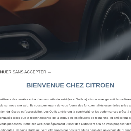
NUER SANS ACCEPTER →
BIENVENUE CHEZ CITROEN
utilisons des cookies et/ou d’autres outils de suivi (les « Outils ») afin de vous garantir la meilleu
ble sur notre site web. Ils nous permettent de vous fournir des fonctionnalités essentielles telles q
stion du réseau et l’accessibilité. Les Outils améliorent la convivialité et les performances grâce à 
ionnalités telles que la reconnaissance de la langue et les résultats de recherche, et améliorent a
vous proposons. Notre site web peut également utiliser des Outils tiers afin de vous proposer des
pertinentes. Certains Outils peuvent être traités par des tiers situés dans des pays hors de l'Espa