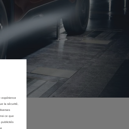
re expérience
ue la sécurité,
diverses
insi ce que
 publicités
ce