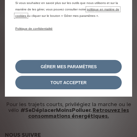
Si vous souhaitez en savoir plus sur les outils que nous utilisons et sur la
Learn more
manière de les gérer, vous pouvez consulter notre
politique en matière de
cookies
ou cliquer sur le bouton « Gérer mes paramètres ».
Politique de confidentialité
DÉCLARATION DE CONFIDENTIALITÉ
MENTIONS LÉGALES
CONDITIONS GÉNÉRALES DE VENTE
POLITIQUE DES COOKIES
CONSENTEMENT COOKIES
LOI AGEC
DÉCLARATION D'ACCESSIBILITÉ
EU DATA ACT
GÉRER MES PARAMÈTRES
ME RÉTRACTER DU CONTRAT ICI (AUTRES VÉHICULES)
ME RÉTRACTER DU CONTRAT ICI (AMI)
TOUT ACCEPTER
Citroën 2026
Pour les trajets courts, privilégiez la marche ou le
vélo
#SeDéplacerMoinsPolluer.
Retrouvez les
consommations énergétiques.
NOUS SUIVRE