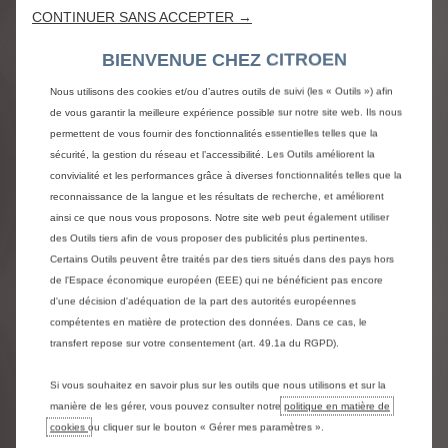
CONTINUER SANS ACCEPTER →
BIENVENUE CHEZ CITROEN
Nous utilisons des cookies et/ou d’autres outils de suivi (les « Outils ») afin
de vous garantir la meilleure expérience possible sur notre site web. Ils nous
permettent de vous fournir des fonctionnalités essentielles telles que la
sécurité, la gestion du réseau et l’accessibilité. Les Outils améliorent la
convivialité et les performances grâce à diverses fonctionnalités telles que la
reconnaissance de la langue et les résultats de recherche, et améliorent
ainsi ce que nous vous proposons. Notre site web peut également utiliser
des Outils tiers afin de vous proposer des publicités plus pertinentes.
Certains Outils peuvent être traités par des tiers situés dans des pays hors
de l'Espace économique européen (EEE) qui ne bénéficient pas encore
d'une décision d'adéquation de la part des autorités européennes
compétentes en matière de protection des données. Dans ce cas, le
transfert repose sur votre consentement (art. 49.1a du RGPD).
Si vous souhaitez en savoir plus sur les outils que nous utilisons et sur la
manière de les gérer, vous pouvez consulter notre
politique en matière de
cookies
ou cliquer sur le bouton « Gérer mes paramètres ».