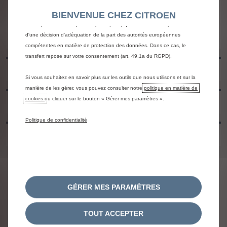
des Outils tiers afin de vous proposer des publicités plus pertinentes.
BIENVENUE CHEZ CITROEN
Certains Outils peuvent être traités par des tiers situés dans des pays hors
de l'Espace économique européen (EEE) qui ne bénéficient pas encore
d'une décision d'adéquation de la part des autorités européennes
compétentes en matière de protection des données. Dans ce cas, le
transfert repose sur votre consentement (art. 49.1a du RGPD).
2. CHOISISSEZ VOTRE CONCESSIONNAIRE
Si vous souhaitez en savoir plus sur les outils que nous utilisons et sur la
manière de les gérer, vous pouvez consulter notre
politique en matière de
cookies
ou cliquer sur le bouton « Gérer mes paramètres ».
3. COMPLÉTEZ VOS COORDONNÉES
Politique de confidentialité
4. ENVOYEZ VOS INFORMATIONS
DÉCLARATION DE CONFIDENTIALITÉ
GÉRER MES PARAMÈTRES
MENTIONS LÉGALES
CONDITIONS GÉNÉRALES DE VENTE
TOUT ACCEPTER
POLITIQUE DES COOKIES
CONSENTEMENT COOKIES
LOI AGEC
DÉCLARATION D'ACCESSIBILITÉ