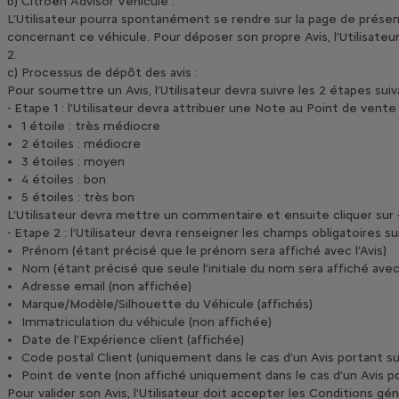
b) Citroën Advisor Véhicule :
L’Utilisateur pourra spontanément se rendre sur la page de présen
concernant ce véhicule. Pour déposer son propre Avis, l’Utilisateur 
c) Processus de dépôt des avis :
Pour soumettre un Avis, l’Utilisateur devra suivre les 2 étapes suiv
- Etape 1 : l’Utilisateur devra attribuer une Note au Point de vente
1 étoile : très médiocre
2 étoiles : médiocre
3 étoiles : moyen
4 étoiles : bon
5 étoiles : très bon
L’Utilisateur devra mettre un commentaire et ensuite cliquer sur «
- Etape 2 : l’Utilisateur devra renseigner les champs obligatoires su
Prénom (étant précisé que le prénom sera affiché avec l’Avis)
Nom (étant précisé que seule l’initiale du nom sera affiché avec 
Adresse email (non affichée)
Marque/Modèle/Silhouette du Véhicule (affichés)
Immatriculation du véhicule (non affichée)
Date de l’Expérience client (affichée)
Code postal Client (uniquement dans le cas d’un Avis portant sur
Point de vente (non affiché uniquement dans le cas d’un Avis po
Pour valider son Avis, l’Utilisateur doit accepter les Conditions gé