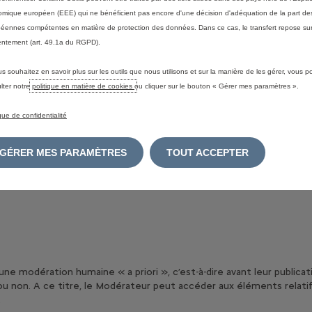
pourra être publié, sauf décision de l’auteur de déposer un 2ème Avi
mique européen (EEE) qui ne bénéficient pas encore d'une décision d'adéquation de la part des
éennes compétentes en matière de protection des données. Dans ce cas, le transfert repose sur
 demander s’il souhaite déposer un 2ème Avis. Dans ce cas, l’auteur 
ntement (art. 49.1a du RGPD).
ttre un 2ème Avis accompagné de la Note associée qui annulent et 
us souhaitez en savoir plus sur les outils que nous utilisons et sur la manière de les gérer, vous 
ateur pour identification et contacts si besoin, et par le Point de
lter notre
politique en matière de cookies
ou cliquer sur le bouton « Gérer mes paramètres ».
ne possède pas d’intérêts en lien ni avec le Point de vente ni avec Au
ique de confidentialité
GÉRER MES PARAMÈTRES
TOUT ACCEPTER
ous vous invitons à prendre connaissance de notre
Déclaration de Co
’une modération humaine « a priori », c’est-à-dire avant leur publica
 non. A ce titre, le Modérateur peut accéder aux éléments relatifs à
.