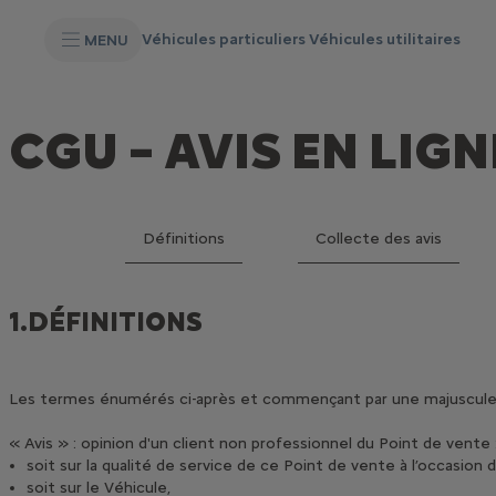
S
k
Véhicules particuliers
Véhicules utilitaires
MENU
i
p
t
S
o
k
C
i
CGU – AVIS EN LIG
o
p
n
t
t
o
e
N
n
a
t
v
T
Définitions
Collecte des avis
i
e
g
x
a
t
t
1.DÉFINITIONS
i
o
n
t
e
Les termes énumérés ci-après et commençant par une majuscule on
x
t
« Avis » : opinion d'un client non professionnel du Point de vente 
soit sur la qualité de service de ce Point de vente à l’occasion 
soit sur le Véhicule,