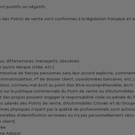
nt positifs ou négatifs.
 des Points de vente sont conformes à la législation française et a
rieux, diffamatoires, menaçants, obscènes
rs (autre Marque citée, etc.)
 nominative de tierces personnes sans leur accord explicite, commenta
, immatriculation, n° de dossier client, coordonnées bancaires, etc.
ation, contenu mal écrit au point d’en être incompréhensible, écrit
sur la politique commerciale du Point de vente ou d’Automobiles Cit
t des propos pouvant engager la responsabilité civile ou pénale du
es salariés des Points de vente, d’Automobiles Citroën et du Group
onnes physiques n’ayant pas la qualité de professionnels sont autori
sonnelles d’identification erronées ou n’a pas personnellement vécu
 client)
uée
mme Advisor