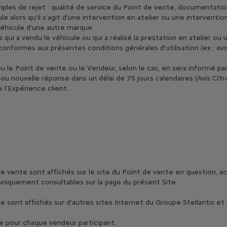
ples de rejet : qualité de service du Point de vente, documentation
alors qu’il s’agit d’une intervention en atelier ou une intervention a
 véhicule d’une autre marque
i a vendu le véhicule ou qui a réalisé la prestation en atelier ou u
conformes aux présentes conditions générales d’utilisation (ex : avis
 ou le Point de vente ou le Vendeur, selon le cas, en sera informé pa
ou nouvelle réponse dans un délai de 75 jours calendaires (Avis Citr
 l’Expérience client.
vente sont affichés sur le site du Point de vente en question, ac
 uniquement consultables sur la page du présent Site.
sont affichés sur d’autres sites Internet du Groupe Stellantis et l
e pour chaque vendeur participant.