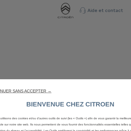
Aide et contact
NUER SANS ACCEPTER →
BIENVENUE CHEZ CITROEN
utilisons des cookies et/ou d’autres outils de suivi (les « Outils ») afin de vous garantir la meilleu
ble sur notre site web. Ils nous permettent de vous fournir des fonctionnalités essentielles telles q
stion du réseau et l’accessibilité. Les Outils améliorent la convivialité et les performances grâce à 