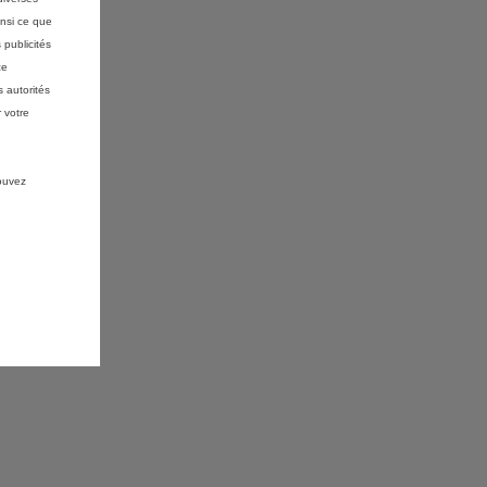
insi ce que
 publicités
ce
 autorités
 votre
pouvez