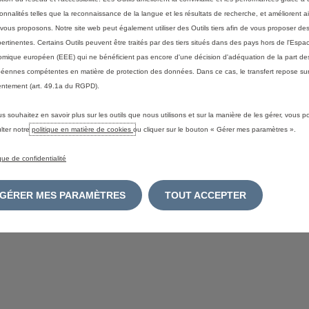
ionnalités telles que la reconnaissance de la langue et les résultats de recherche, et améliorent a
vous proposons. Notre site web peut également utiliser des Outils tiers afin de vous proposer des
pertinentes. Certains Outils peuvent être traités par des tiers situés dans des pays hors de l'Espa
mique européen (EEE) qui ne bénéficient pas encore d'une décision d'adéquation de la part des
éennes compétentes en matière de protection des données. Dans ce cas, le transfert repose sur
ntement (art. 49.1a du RGPD).
us souhaitez en savoir plus sur les outils que nous utilisons et sur la manière de les gérer, vous 
lter notre
politique en matière de cookies
ou cliquer sur le bouton « Gérer mes paramètres ».
ique de confidentialité
GÉRER MES PARAMÈTRES
TOUT ACCEPTER