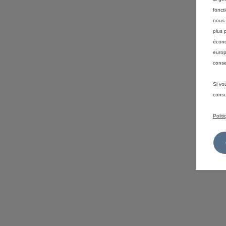
fonct
nous 
plus 
écono
europ
conse
Si vo
consu
Polit