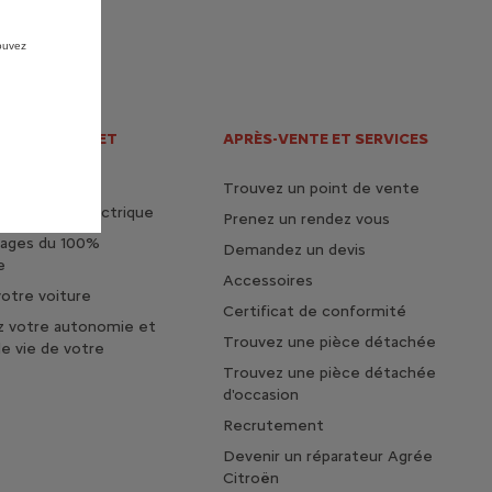
pouvez
 ÉLECTRIQUE ET
APRÈS-VENTE ET SERVICES
Trouvez un point de vente
 la vie en électrique
Prenez un rendez vous
tages du 100%
Demandez un devis
e
Accessoires
otre voiture
Certificat de conformité
z votre autonomie et
Trouvez une pièce détachée
de vie de votre
Trouvez une pièce détachée
d'occasion
Recrutement
Devenir un réparateur Agrée
Citroën