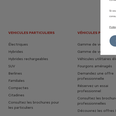
Si vo
consu
Polit
VEHICULES PARTICULIERS
VÉHICULES PROFESS
Électriques
Gamme de véhicules 
Hybrides
Gamme de véhicules ut
Hybrides rechargeables
Véhicules utilitaires é
SUV
Fourgons aménagés
Berlines
Demandez une offre
professionnelle
Familiales
Réservez un essai
Compactes
professionnel
Citadines
Consultez les brochur
Consultez les brochures pour
professionnelles
les particuliers
Découvrez les offres 