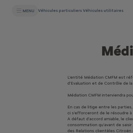
S
k
Véhicules particuliers
Véhicules utilitaires
MENU
i
p
t
S
o
k
C
i
o
p
n
t
t
Médi
o
e
N
n
a
t
v
T
i
e
g
x
a
L’entité Médiation CMFM est ré
t
t
d'Evaluation et de Contrôle de l
i
o
n
Médiation CMFM interviendra pour
t
e
En cas de litige entre les parties
x
ci s’efforceront de le résoudre à 
t
A défaut d’accord amiable, le cl
consommation qu’avant de saisir 
des Relations clientèles Citroën d