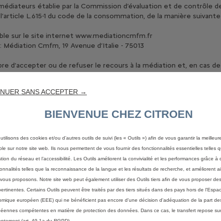
s médiateurs établie par la Commission d’évaluation et de contrôle de
article L.615-1 du code de la consommation, de la manière suivante 
onible sur le site internet www.mediationcmfm.fr
e : Médiation Cmfm, 19 Avenue d’Italie - 75013
re d’accepter ou de refuser le recours à la médiation et, en cas de
 refuser la solution proposée par le médiateur.
NUER SANS ACCEPTER →
ours à la médiation ou d’acceptation par les parties de la solution 
mateur à la Marque Citroën sera porté devant le tribunal selon les
BIENVENUE CHEZ CITROEN
ue Citroën à un client commerçant non résolu à l’amiable, la saisine
ntes les juridictions dont dépend leur siège social.
utilisons des cookies et/ou d’autres outils de suivi (les « Outils ») afin de vous garantir la meilleu
de la transposition, depuis le 1er janvier 2016, de la directive eur
ble sur notre site web. Ils nous permettent de vous fournir des fonctionnalités essentielles telles q
consommation qui impose au professionnel de proposer à ses client
stion du réseau et l’accessibilité. Les Outils améliorent la convivialité et les performances grâce à 
courrier ou en ligne sur internet.
ionnalités telles que la reconnaissance de la langue et les résultats de recherche, et améliorent a
vous proposons. Notre site web peut également utiliser des Outils tiers afin de vous proposer des
 vous invitons à consulter le site de Médiation CMFM disponible en 
pertinentes. Certains Outils peuvent être traités par des tiers situés dans des pays hors de l'Espa
mique européen (EEE) qui ne bénéficient pas encore d'une décision d'adéquation de la part des
éennes compétentes en matière de protection des données. Dans ce cas, le transfert repose sur
ntement (art. 49.1a du RGPD).