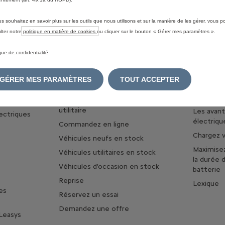
us souhaitez en savoir plus sur les outils que nous utilisons et sur la manière de les gérer, vous 
lter notre
politique en matière de cookies
ou cliquer sur le bouton « Gérer mes paramètres ».
ique de confidentialité
IONNELS
TROUVER MA VOITURE
UNIVERS
HYBRIDE
GÉRER MES PARAMÈTRES
TOUT ACCEPTER
Business
Configurez votre voiture
Découvrez
ilitaires
Configurez votre véhicule
utilitaire
Les avan
lectriques
électriqu
Commandez en ligne
Chargez v
Véhicules neufs en stock
Maximise
Véhicules utilitaires en stock
la durée 
Véhicules d'occasion en stock
batterie
Reprise
Lexique
es
Réservez un essai
Demandez une offre
Leasys