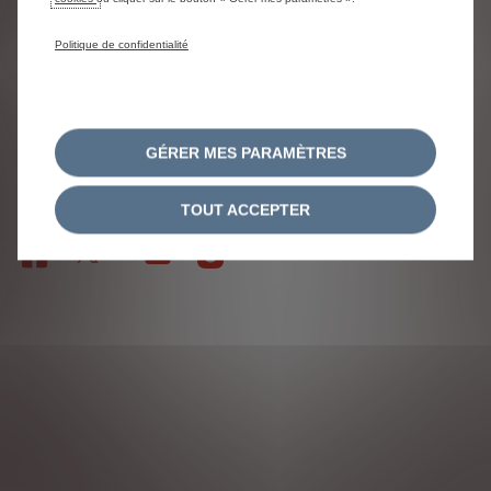
Politique de confidentialité
Citroën 2026
Pour les trajets courts, privilégiez la marche ou le
vélo
#SeDéplacerMoinsPolluer.
Retrouvez les
consommations énergétiques.
GÉRER MES PARAMÈTRES
NOUS SUIVRE
TOUT ACCEPTER