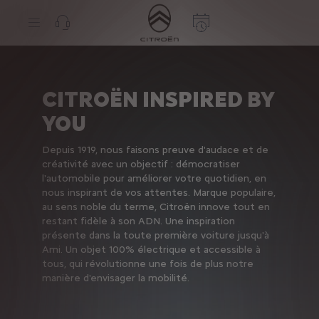
S
k
i
p
t
S
o
k
C
i
o
p
CITROËN INSPIRED BY
n
t
t
o
YOU
e
N
n
a
t
v
Depuis 1919, nous faisons preuve d'audace et de
T
i
e
g
créativité avec un objectif : démocratiser
x
a
l'automobile pour améliorer votre quotidien, en
t
t
nous inspirant de vos attentes. Marque populaire,
i
au sens noble du terme, Citroën innove tout en
o
n
restant fidèle à son ADN. Une inspiration
t
présente dans la toute première voiture jusqu'à
e
Ami. Un objet 100% électrique et accessible à
x
tous, qui révolutionne une fois de plus notre
t
manière d'envisager la mobilité.