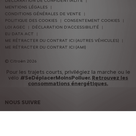
DÉCLARATION DE CONFIDENTIALITÉ
MENTIONS LÉGALES
CONDITIONS GÉNÉRALES DE VENTE
POLITIQUE DES COOKIES
CONSENTEMENT COOKIES
LOI AGEC
DÉCLARATION D'ACCESSIBILITÉ
EU DATA ACT
ME RÉTRACTER DU CONTRAT ICI (AUTRES VÉHICULES)
ME RÉTRACTER DU CONTRAT ICI (AMI)
Citroën 2026
Pour les trajets courts, privilégiez la marche ou le
vélo
#SeDéplacerMoinsPolluer.
Retrouvez les
consommations énergétiques.
NOUS SUIVRE