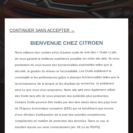
CONTINUER SANS ACCEPTER →
BIENVENUE CHEZ CITROEN
Nous utilisons des cookies et/ou d’autres outils de suivi (les « Outils ») afin
de vous garantir la meilleure expérience possible sur notre site web. Ils nous
permettent de vous fournir des fonctionnalités essentielles telles que la
sécurité, la gestion du réseau et l’accessibilité. Les Outils améliorent la
convivialité et les performances grâce à diverses fonctionnalités telles que la
reconnaissance de la langue et les résultats de recherche, et améliorent
ainsi ce que nous vous proposons. Notre site web peut également utiliser
des Outils tiers afin de vous proposer des publicités plus pertinentes.
Certains Outils peuvent être traités par des tiers situés dans des pays hors
de l'Espace économique européen (EEE) qui ne bénéficient pas encore
d'une décision d'adéquation de la part des autorités européennes
compétentes en matière de protection des données. Dans ce cas, le
transfert repose sur votre consentement (art. 49.1a du RGPD).