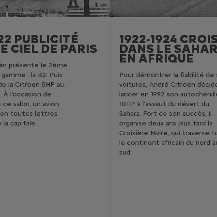
922 PUBLICITÉ
1922-1924 CROI
E CIEL DE PARIS
DANS LE SAHAR
EN AFRIQUE
oën présente le 2ème
gamme : la B2. Puis
Pour démontrer la fiabilité de
 de la Citroën 5HP au
voitures, André Citroën décid
. À l'occasion de
lancer en 1992 son autochenil
 ce salon, un avion
10HP à l'assaut du désert du
 en toutes lettres
Sahara. Fort de son succès, il
e la capitale.
organise deux ans plus tard la
Croisière Noire, qui traverse t
le continent africain du nord a
sud.