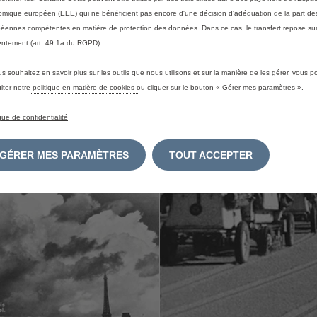
mique européen (EEE) qui ne bénéficient pas encore d'une décision d'adéquation de la part des
E
éennes compétentes en matière de protection des données. Dans ce cas, le transfert repose sur
ntement (art. 49.1a du RGPD).
us souhaitez en savoir plus sur les outils que nous utilisons et sur la manière de les gérer, vous 
lter notre
politique en matière de cookies
ou cliquer sur le bouton « Gérer mes paramètres ».
ique de confidentialité
GÉRER MES PARAMÈTRES
TOUT ACCEPTER