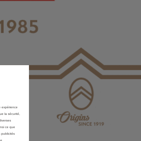
re expérience
ue la sécurité,
diverses
insi ce que
 publicités
ce