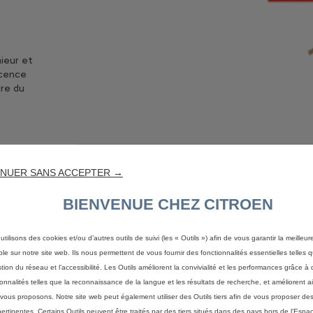
nieur et
icence
ire du
NUER SANS ACCEPTER →
BIENVENUE CHEZ CITROEN
utilisons des cookies et/ou d’autres outils de suivi (les « Outils ») afin de vous garantir la meilleu
ble sur notre site web. Ils nous permettent de vous fournir des fonctionnalités essentielles telles q
stion du réseau et l’accessibilité. Les Outils améliorent la convivialité et les performances grâce à 
ionnalités telles que la reconnaissance de la langue et les résultats de recherche, et améliorent a
vous proposons. Notre site web peut également utiliser des Outils tiers afin de vous proposer des
pertinentes. Certains Outils peuvent être traités par des tiers situés dans des pays hors de l'Espa