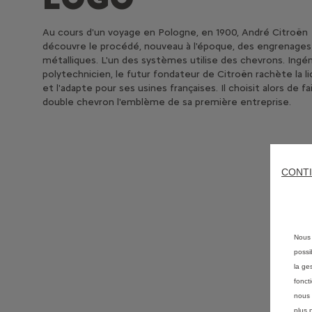
Au cours d'un voyage en Pologne, en 1900, André Citroën
découvre le procédé, nouveau à l'époque, des engrenages
métalliques. L'un des systèmes utilise des chevrons. Ingé
polytechnicien, le futur fondateur de Citroën rachète la l
et l'adapte pour ses usines françaises. Il choisit alors de fa
double chevron l'emblème de sa première entreprise.
CONTI
Nous 
possi
la ge
fonct
nous 
plus 