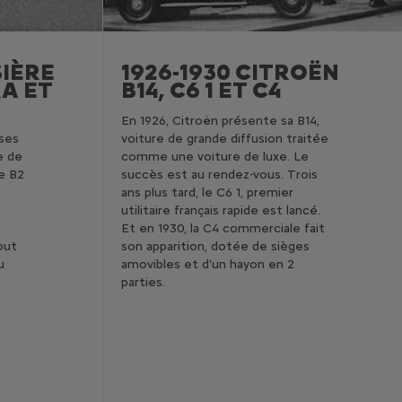
SIÈRE
1926-1930 CITROËN
A ET
B14, C6 1 ET C4
En 1926, Citroën présente sa B14,
 ses
voiture de grande diffusion traitée
e de
comme une voiture de luxe. Le
le B2
succès est au rendez-vous. Trois
ans plus tard, le C6 1, premier
utilitaire français rapide est lancé.
Et en 1930, la C4 commerciale fait
out
son apparition, dotée de sièges
u
amovibles et d'un hayon en 2
parties.