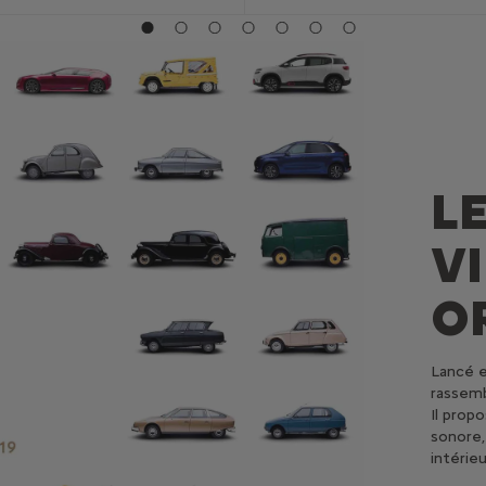
L
V
O
Lancé e
rassemb
Il prop
sonore,
intérie