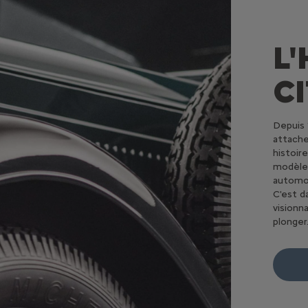
L
C
Depuis 
attache
histoir
modèles
automob
C'est d
visionn
plonger