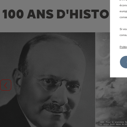
écono
100 ANS D'HISTOIR
europ
conse
Si vo
consu
Polit
Précédent