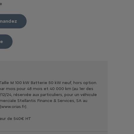
e
mmandez
re
ille M 100 kW Batterie 50 kW neuf, hors option.
 € par mois pour 48 mois et 40 000 km (au 1er des
2/24, réservée aux particuliers, pour un véhicule
rciale Stellantis Finance & Services, SA au
www.orias.fr).
aleur de 540€ HT