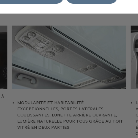
paceTourer qui vous séduira par son confort, sa modularité sa prati
 À
MODULARITÉ ET HABITABILITÉ
EXCEPTIONNELLES, PORTES LATÉRALES
COULISSANTES, LUNETTE ARRIÈRE OUVRANTE,
LUMIÈRE NATURELLE POUR TOUS GRÂCE AU TOIT
VITRÉ EN DEUX PARTIES