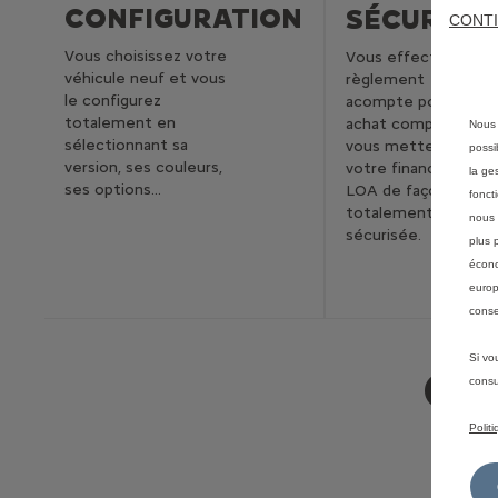
CONFIGURATION
SÉCURITÉ
CONTI
Vous choisissez votre
Vous effectuez le
véhicule neuf et vous
règlement de votre
le configurez
acompte pour un
totalement en
achat comptant ou
Nous 
sélectionnant sa
vous mettez en pla
possi
version, ses couleurs,
votre financement 
la ge
ses options…
LOA de façon
fonct
totalement
nous 
sécurisée.
plus 
écono
europ
conse
Si vo
CI
consu
Polit