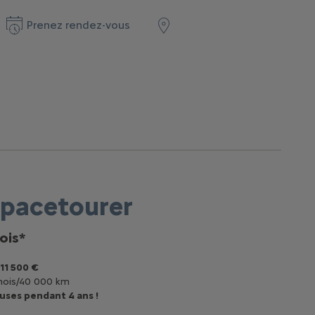
Prenez rendez-vous
Spacetourer
ois*
11 500 €
mois/40 000 km
uses pendant 4 ans !