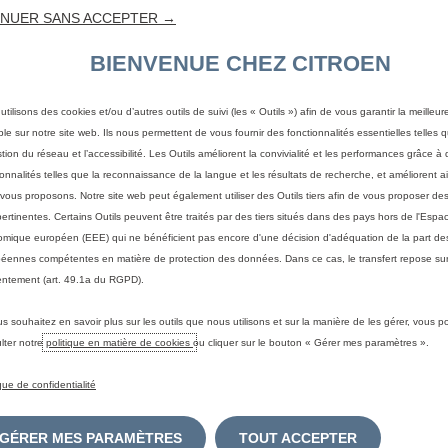
ACCOMPAGNEMENT
24/24
NUER SANS ACCEPTER →
Vous contactez par
Vous passe
BIENVENUE CHEZ CITROEN
chat ou par téléphone
commande 
nos conseillers
où vous vou
commerciaux pour
votre ordin
utilisons des cookies et/ou d’autres outils de suivi (les « Outils ») afin de vous garantir la meilleu
ce
toute question. Ils
tablette ou
ble sur notre site web. Ils nous permettent de vous fournir des fonctionnalités essentielles telles q
en
vous accompagnent à
smartphon
stion du réseau et l’accessibilité. Les Outils améliorent la convivialité et les performances grâce à 
tout moment lors de
ionnalités telles que la reconnaissance de la langue et les résultats de recherche, et améliorent a
votre parcours
vous proposons. Notre site web peut également utiliser des Outils tiers afin de vous proposer des
d'achat.
pertinentes. Certains Outils peuvent être traités par des tiers situés dans des pays hors de l'Espa
mique européen (EEE) qui ne bénéficient pas encore d'une décision d'adéquation de la part des
éennes compétentes en matière de protection des données. Dans ce cas, le transfert repose sur
ntement (art. 49.1a du RGPD).
us souhaitez en savoir plus sur les outils que nous utilisons et sur la manière de les gérer, vous 
TROËN Ë-SPACETOU
lter notre
politique en matière de cookies
ou cliquer sur le bouton « Gérer mes paramètres ».
ique de confidentialité
GÉRER MES PARAMÈTRES
TOUT ACCEPTER