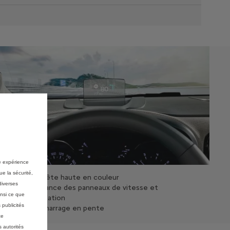
re expérience
ue la sécurité,
Affichage tête haute en couleur
diverses
Reconnaissance des panneaux de vitesse et
insi ce que
recommandation
 publicités
Aide au démarrage en pente
ce
 autorités