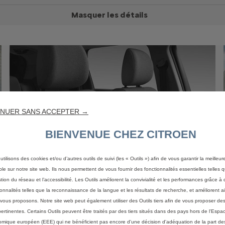
Masquer les détails
NUER SANS ACCEPTER →
BIENVENUE CHEZ CITROEN
utilisons des cookies et/ou d’autres outils de suivi (les « Outils ») afin de vous garantir la meilleu
ble sur notre site web. Ils nous permettent de vous fournir des fonctionnalités essentielles telles q
Siège Advanced Comfort
stion du réseau et l’accessibilité. Les Outils améliorent la convivialité et les performances grâce à 
Nouvel écran tactile 9"
ionnalités telles que la reconnaissance de la langue et les résultats de recherche, et améliorent a
Citroën Connect Play (Compatible avec Apple CarPlay™ et
vous proposons. Notre site web peut également utiliser des Outils tiers afin de vous proposer des
Android Auto)
pertinentes. Certains Outils peuvent être traités par des tiers situés dans des pays hors de l'Espa
mique européen (EEE) qui ne bénéficient pas encore d'une décision d'adéquation de la part des