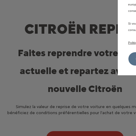
europ
conse
CITROËN REPRI
Si vo
consu
Polit
Faites reprendre votre voi
actuelle et repartez avec
nouvelle Citroën
Simulez la valeur de reprise de votre voiture en quelques 
bénéficiez de conditions préférentielles pour l'achat de votre 