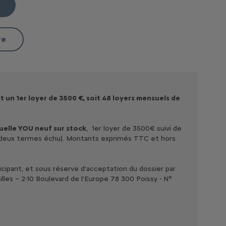
re
un 1er loyer de 3500 €, soit 48 loyers mensuels de
uelle YOU neuf sur stock
, 1er loyer de 3500€ suivi de
des deux termes échu). Montants exprimés TTC et hors
icipant, et sous réserve d'acceptation du dossier par
les – 2-10 Boulevard de l’Europe 78 300 Poissy - N°