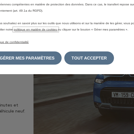
éennes compétentes en matière de protection des données. Dans ce cas, le transfert repose sur
ntement (art. 49.1a du RGPD).
SE
us souhaitez en savoir plus sur les outils que nous utilisons et sur la manière de les gérer, vous 
lter notre
politique en matière de cookies
ou cliquer sur le bouton « Gérer mes paramètres ».
ique de confidentialité
ture
GÉRER MES PARAMÈTRES
TOUT ACCEPTER
 une
minutes et
véhicule neuf.