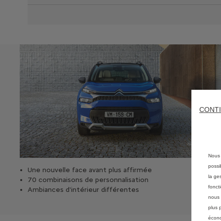
CONTI
Nous 
possi
Une nouvelle face avant plus affirmée
la ge
70 combinaisons de personnalisation
fonct
Ambiances d'intérieur différentes
nous 
plus 
écono