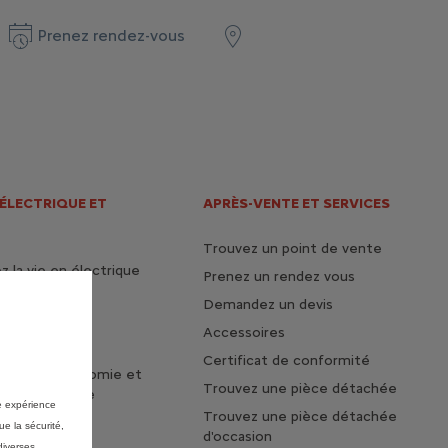
Prenez rendez-vous
 ÉLECTRIQUE ET
APRÈS-VENTE ET SERVICES
Trouvez un point de vente
 la vie en électrique
Prenez un rendez vous
tages du 100%
Demandez un devis
e
Accessoires
otre voiture
Certificat de conformité
z votre autonomie et
Trouvez une pièce détachée
de vie de votre
re expérience
Trouvez une pièce détachée
ue la sécurité,
d'occasion
diverses