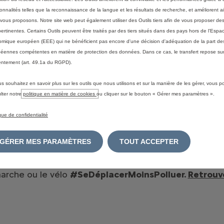
es
Réservez un essai
ionnalités telles que la reconnaissance de la langue et les résultats de recherche, et améliorent a
vous proposons. Notre site web peut également utiliser des Outils tiers afin de vous proposer des
Demandez une offre
Leasys
pertinentes. Certains Outils peuvent être traités par des tiers situés dans des pays hors de l'Espa
que
mique européen (EEE) qui ne bénéficient pas encore d'une décision d'adéquation de la part des
éennes compétentes en matière de protection des données. Dans ce cas, le transfert repose sur
ntement (art. 49.1a du RGPD).
us souhaitez en savoir plus sur les outils que nous utilisons et sur la manière de les gérer, vous 
lter notre
politique en matière de cookies
ou cliquer sur le bouton « Gérer mes paramètres ».
S
OOKIES
ique de confidentialité
'ACCESSIBILITÉ
S VÉHICULES)
GÉRER MES PARAMÈTRES
TOUT ACCEPTER
 marche ou le vélo
#SeDéplacerMoinsPolluer.
Retrouv