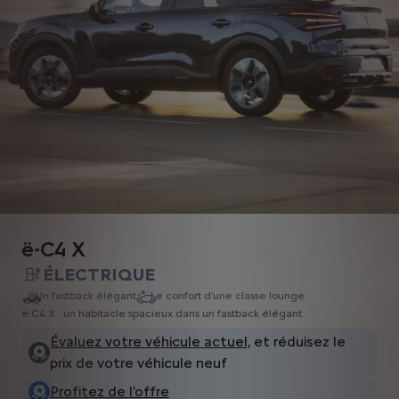
ë-C4 X
ÉLECTRIQUE
Un fastback élégant
Le confort d'une classe lounge
ë-C4 X : un habitacle spacieux dans un fastback élégant
Évaluez votre véhicule actuel,
et réduisez le
prix de votre véhicule neuf
Profitez de l'offre