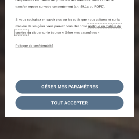
compétentes en matière de protection des données. Dans ce cas, le
transfert repose sur votre consentement (art. 49.1a du RGPD).
Si vous souhaitez en savoir plus sur les outils que nous utilisons et sur la
manière de les gérer, vous pouvez consulter notre
politique en matière de
cookies
ou cliquer sur le bouton « Gérer mes paramètres ».
Politique de confidentialité
GÉRER MES PARAMÈTRES
TOUT ACCEPTER