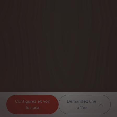
Configurez et voir
Demandez une
les prix
offre