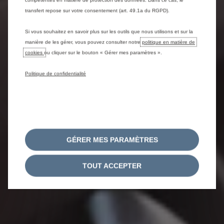
compétentes en matière de protection des données. Dans ce cas, le
transfert repose sur votre consentement (art. 49.1a du RGPD).
Si vous souhaitez en savoir plus sur les outils que nous utilisons et sur la
manière de les gérer, vous pouvez consulter notre
politique en matière de
cookies
ou cliquer sur le bouton « Gérer mes paramètres ».
Politique de confidentialité
GÉRER MES PARAMÈTRES
TOUT ACCEPTER