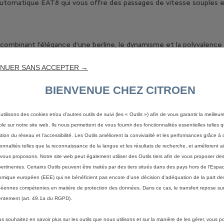
 automatique EAT8 qui vous offre des passages de vitesse souples 
combinant l’élégance d’une berline, le dynamisme et la polyvalence 
 le choix de la couleur, des teintes du toit ou encore des jantes. P
Citroën C5X, vous pouvez choisir parmi différentes ambiances afin d’a
NUER SANS ACCEPTER →
BIENVENUE CHEZ CITROEN
ne hauteur de 1485 mm, Nouvelle Citroën C5X propose un espace à
utilisons des cookies et/ou d’autres outils de suivi (les « Outils ») afin de vous garantir la meilleu
ble sur notre site web. Ils nous permettent de vous fournir des fonctionnalités essentielles telles q
stion du réseau et l’accessibilité. Les Outils améliorent la convivialité et les performances grâce à 
ionnalités telles que la reconnaissance de la langue et les résultats de recherche, et améliorent a
vous proposons. Notre site web peut également utiliser des Outils tiers afin de vous proposer des
reux équipements de série disponibles en fonction de la finition cho
pertinentes. Certains Outils peuvent être traités par des tiers situés dans des pays hors de l'Espa
mique européen (EEE) qui ne bénéficient pas encore d'une décision d'adéquation de la part des
éennes compétentes en matière de protection des données. Dans ce cas, le transfert repose sur
ntement (art. 49.1a du RGPD).
IONNELS
TROUVER MA VOITURE
UNIVERS
us souhaitez en savoir plus sur les outils que nous utilisons et sur la manière de les gérer, vous 