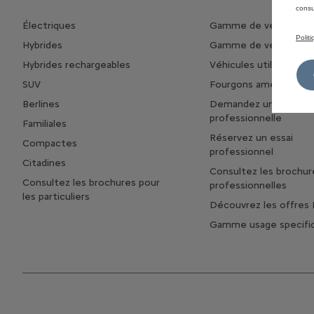
consu
Électriques
Gamme de véhicules 
Polit
Hybrides
Gamme de véhicules ut
Hybrides rechargeables
Véhicules utilitaires é
SUV
Fourgons aménagés
Berlines
Demandez une offre
professionnelle
Familiales
Réservez un essai
Compactes
professionnel
Citadines
Consultez les brochur
Consultez les brochures pour
professionnelles
les particuliers
Découvrez les offres 
Gamme usage specifi