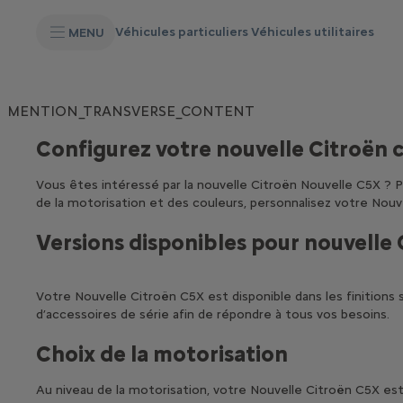
S
k
Véhicules particuliers
Véhicules utilitaires
MENU
i
p
t
S
o
k
C
i
o
MENTION_TRANSVERSE_CONTENT
p
n
t
t
o
Configurez votre nouvelle Citroën 
e
N
n
a
t
Vous êtes intéressé par la nouvelle Citroën Nouvelle C5X ? Pr
v
T
i
de la motorisation et des couleurs, personnalisez votre Nouv
e
g
x
a
t
Versions disponibles pour nouvelle 
t
i
o
n
Votre Nouvelle Citroën C5X est disponible dans les finitions
t
d’accessoires de série afin de répondre à tous vos besoins.
e
x
t
Choix de la motorisation
Au niveau de la motorisation, votre Nouvelle Citroën C5X est