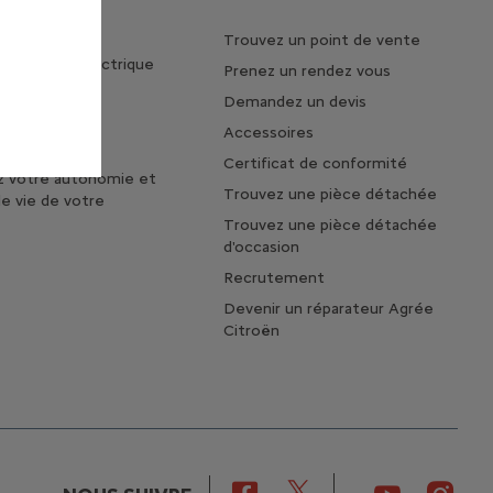
Trouvez un point de vente
 la vie en électrique
Prenez un rendez vous
tages du 100%
Demandez un devis
e
Accessoires
otre voiture
Certificat de conformité
z votre autonomie et
Trouvez une pièce détachée
de vie de votre
Trouvez une pièce détachée
d'occasion
Recrutement
Devenir un réparateur Agrée
Citroën