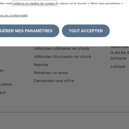
HYBRIDE
lter notre
politique en matière de cookies
ou cliquer sur le bouton « Gérer mes paramètres ».
Business
Configurez votre voiture
ique de confidentialité
Découvrez
ilitaires
Configurez votre véhicule
utilitaire
Les avan
lectriques
électriqu
GÉRER MES PARAMÈTRES
TOUT ACCEPTER
Commandez en ligne
Chargez v
Véhicules neufs en stock
Maximise
Véhicules utilitaires en stock
la durée 
Véhicules d'occasion en stock
batterie
Reprise
Lexique
es
Réservez un essai
Demandez une offre
Leasys
que