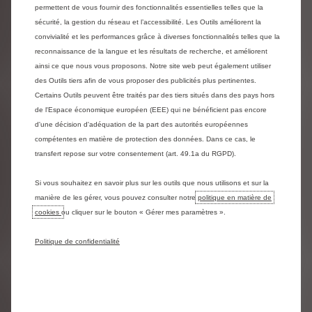
Design intérieur et extérieur
permettent de vous fournir des fonctionnalités essentielles telles que la
sécurité, la gestion du réseau et l’accessibilité. Les Outils améliorent la
Nouveau Citroën C5 Aircross est proposé en différentes
convivialité et les performances grâce à diverses fonctionnalités telles que la
teintes : Blanc Banquise, Blanc Nacré, Noir Perla Nera, Gris
reconnaissance de la langue et les résultats de recherche, et améliorent
Platinium, Bleu Tijuca, Gris Acier et Rouge Volcano. En
version hybride rechargeable, vous aurez en plus des inserts
ainsi ce que nous vous proposons. Notre site web peut également utiliser
ponctuels bleu anodisé. Vous pouvez également choisir
des Outils tiers afin de vous proposer des publicités plus pertinentes.
parmi un choix de jantes pour compléter le look de votre
Certains Outils peuvent être traités par des tiers situés dans des pays hors
SUV.
de l'Espace économique européen (EEE) qui ne bénéficient pas encore
Dans l’habitacle, vous avez le choix entre plusieurs
d'une décision d'adéquation de la part des autorités européennes
ambiances et tissus soit en noir, gris ou beige, pour un
compétentes en matière de protection des données. Dans ce cas, le
intérieur en accord avec vos envies.
transfert repose sur votre consentement (art. 49.1a du RGPD).
Dimensions de nouveau Citroën C5
Si vous souhaitez en savoir plus sur les outils que nous utilisons et sur la
aircross & nouveau Citroën C5
manière de les gérer, vous pouvez consulter notre
politique en matière de
aircross hybride rechargeable
cookies
ou cliquer sur le bouton « Gérer mes paramètres ».
Comme tout bon SUV, Nouveau Citroën C5 Aircross et
Politique de confidentialité
Nouveau Citroën C5 Aircross Hybride rechargeable allient
confort et modularité. Leurs habitacles sont aussi spacieux
que fonctionnels, sans laisser l’élégance de côté. Leur
particularité est dans leurs 3 sièges individuels à l’arrière