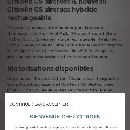
Citroën C5 aircross & nouveau
Citroën C5 aircross hybride
rechargeable
Faites votre choix parmi 6 finitions pour la version
thermique: Live, Feel, Feel Pack, C-Series, Shine et Shine
Pack et 5 pour la version hybride rechargeable : Feel, Feel
Pack, C-Series, Shine et Shine Pack. Chaque version propose
ses équipements et accessoires de série et en option,
ainsi que ses motorisations et ambiances intérieures.
Motorisations disponibles
Côté moteur, Nouveau Citroën C5 Aircross est disponible
en motorisations essence (PureTech 130 S&S) ou diesel
(BlueHDi 130 S&S) et de boîtes de vitesse manuelle ou
automatique selon la finition. La version hybride
rechargeable propose une motorisation Hybrid 225 avec
CONTINUER SANS ACCEPTER →
une batterie li-ion HT 200V – 13,2 KWH de 55KM
d’autonomie et un moteur thermique essence PureTech
BIENVENUE CHEZ CITROEN
180 avec boîte automatique 8 rapports EAT8.
Nous utilisons des cookies et/ou d’autres outils de suivi (les « Outils ») afin
de vous garantir la meilleure expérience possible sur notre site web. Ils nous