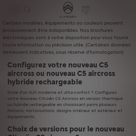
S
k
i
p
t
S
Certains
modèles,
équipements
ou
couleurs
peuvent
o
k
provisoirement
être
indisponibles.
Nos
brochures
C
i
o
p
électroniques
sont
à
votre
disposition
pour
vous
fournir
n
t
toute
information
ou
précision
utile.
(Certaines
données
t
o
e
N
demeurent
indicatives,
sous
réserve
d'homologation)
n
a
t
v
Configurez votre nouveau C5
T
i
e
g
aircross ou nouveau C5 aircross
x
a
t
t
hybride rechargeable
i
o
Envie d’un SUV moderne et ultra-confort ? Configurez
n
votre Nouveau Citroën C5 Aircross en version thermique
t
e
ou hybride rechargeable en choisissant parmi plusieurs
x
finitions, motorisations, designs intérieur et extérieur et
t
équipements.
Choix de versions pour le nouveau