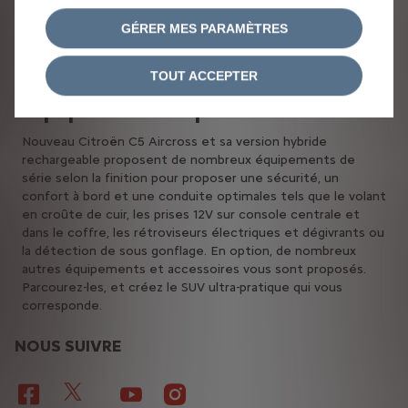
coulissants sur 150mm, inclinables et escamotables.
Combiné au plancher à 2 hauteurs, l’espace coffre est ainsi
GÉRER MES PARAMÈTRES
optimal, pouvant passer de 460L à 1630L. Le SUV mesure
par ailleurs 4500mm de longueur, 1969 de largeur et 1654mm
de hauteur pour ses dimensions minimales.
TOUT ACCEPTER
Équipements disponibles
Nouveau Citroën C5 Aircross et sa version hybride
rechargeable proposent de nombreux équipements de
série selon la finition pour proposer une sécurité, un
confort à bord et une conduite optimales tels que le volant
en croûte de cuir, les prises 12V sur console centrale et
dans le coffre, les rétroviseurs électriques et dégivrants ou
la détection de sous gonflage. En option, de nombreux
autres équipements et accessoires vous sont proposés.
Parcourez-les, et créez le SUV ultra-pratique qui vous
corresponde.
NOUS SUIVRE