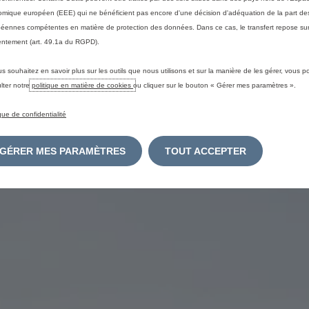
mique européen (EEE) qui ne bénéficient pas encore d'une décision d'adéquation de la part des
éennes compétentes en matière de protection des données. Dans ce cas, le transfert repose sur
ntement (art. 49.1a du RGPD).
us souhaitez en savoir plus sur les outils que nous utilisons et sur la manière de les gérer, vous 
lter notre
politique en matière de cookies
ou cliquer sur le bouton « Gérer mes paramètres ».
ique de confidentialité
GÉRER MES PARAMÈTRES
TOUT ACCEPTER