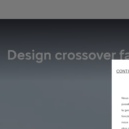
Design crossover 
CONTI
Nous 
possi
la ge
fonct
nous 
plus 