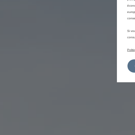
écono
europ
conse
Si vo
consu
Polit