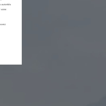
 autorités
 votre
pouvez