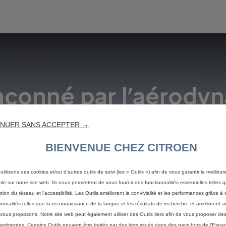
façonné par l’aérod
NUER SANS ACCEPTER →
BIENVENUE CHEZ CITROEN
utilisons des cookies et/ou d’autres outils de suivi (les « Outils ») afin de vous garantir la meilleu
ble sur notre site web. Ils nous permettent de vous fournir des fonctionnalités essentielles telles q
stion du réseau et l’accessibilité. Les Outils améliorent la convivialité et les performances grâce à 
ionnalités telles que la reconnaissance de la langue et les résultats de recherche, et améliorent a
vous proposons. Notre site web peut également utiliser des Outils tiers afin de vous proposer des
pertinentes. Certains Outils peuvent être traités par des tiers situés dans des pays hors de l'Espa