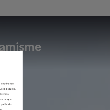
ynamisme
re expérience
ue la sécurité,
diverses
insi ce que
 publicités
ce